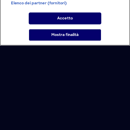
Elenco dei partner (fornitori)
Accetto
Mostra finalità
Home
Programmi
Live
Cerca
Menu
/
Domande frequenti
Condizioni d'uso
Informativa Privacy
Lavora con noi
Modello Organizzativo