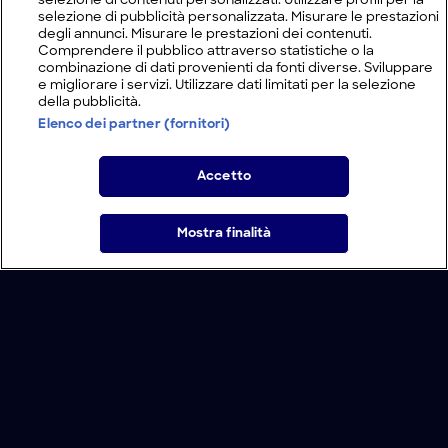
selezione di contenuti personalizzati. Utilizzare profili per la
selezione di pubblicità personalizzata. Misurare le prestazioni
degli annunci. Misurare le prestazioni dei contenuti.
Comprendere il pubblico attraverso statistiche o la
combinazione di dati provenienti da fonti diverse. Sviluppare
e migliorare i servizi. Utilizzare dati limitati per la selezione
della pubblicità.
Elenco dei partner (fornitori)
Accetto
Mostra finalità
Home
Programmi
Live
Cerca
Menu
/
Novità
/
La scomparsa degli innocenti: guarda lo speciale
su discovery+
Condizioni d'uso
Informativa Privacy