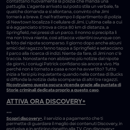
contattano nuovamente la polizia che manda una
pattuglia. L’agente arrivato sul posto stila un verbale, fa
qualche domanda e si allontana, convinto che Jimi
tornerà a breve. E nel frattempo il dipartimento di polizia
di Newtown localizza il cellulare di Jimi. L’ultima cella a cui
si è agganciato si trova a circa 80 km di distanza, a
Springfield, nei pressi di un parco. Il nonno si precipita lì
ma non trova niente, così attacca volantini ovunque con
la foto del nipote scomparso. Il giorno dopo anche alcuni
amici del ragazzo fanno tappa a Springfield e setacciano
il parco alla ricerca di indizi. Niente da fare, di Jimi non c’è
traccia. Nonostante non abbiamo più notizie dal nipote
da giorni, i coniugi Patrick confidano sia ancora vivo. Ma
perché non è tornato a casa e non ha avvertito? Tutto
inizia a farsi più inquietante quando nella contea di Bucks
si diffonde la notizia della scomparsa di altri tre ragazzi.
Ricostruiamo questa oscura vicenda grazie alla puntata di
Storie criminali dedicata proprio a questo caso
.
ATTIVA ORA DISCOVERY+
***
Scopri discovery+
, il servizio a pagamento che ti
permette di guardare il meglio dei contenuti Discovery, in
esclusiva e in anticipo rispetto alla TV. Con discovery+