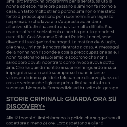
Jimi Taro Patrick ha programmi per la serata, saluta la
nonna ed esce. Ma le ore passano e Jimi non fa ritorno a
casa. Un fatto molto strano perché Jimi non è mai stato
fonte di preoccupazione per i suoi nonni. È un ragazzo
responsabile che lavora e s’appresta ad andare
all’università. Jimi ha avuto una vita molto difficile. Sua
madre soffre di schizofrenia e non ha potuto prendersi
cura di lui. Così Sharon e Richard Patrick, i nonni, sono
diventati i suoi genitori surrogati. La mattina del 6 luglio,
alle ore 8, Jimi non è ancora rientrato a casa. Ai messaggi
della nonna non risponde e così la preoccupazione sale. I
nonni telefonano ai suoi amici e scoprono che non si
sarebbero dovuti incontrare come invece aveva detto
Jimi. Che ha quindi mentito ai suoi nonni riguardo ai suoi
impegni la sera in cui è scomparso. I nonni intanto
visionano le immagini delle telecamere di sorveglianza di
casa e vedono che il giorno prima Jimi ha buttato un
sacco nel bidone dell’immondizia ed è uscito dal garage.
STORIE CRIMINALI: GUARDA ORA SU
DISCOVERY+
Alle 12 i nonni di Jimi chiamano la polizia che suggerisce di
aspettare almeno 24 ore. Loro aspettano e alle 16