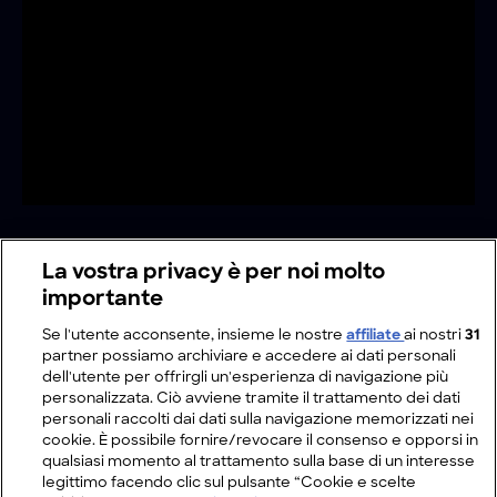
La vostra privacy è per noi molto
importante
Se l'utente acconsente, insieme le nostre
affiliate
ai nostri
31
partner possiamo archiviare e accedere ai dati personali
dell'utente per offrirgli un'esperienza di navigazione più
personalizzata. Ciò avviene tramite il trattamento dei dati
personali raccolti dai dati sulla navigazione memorizzati nei
cookie. È possibile fornire/revocare il consenso e opporsi in
qualsiasi momento al trattamento sulla base di un interesse
legittimo facendo clic sul pulsante “Cookie e scelte