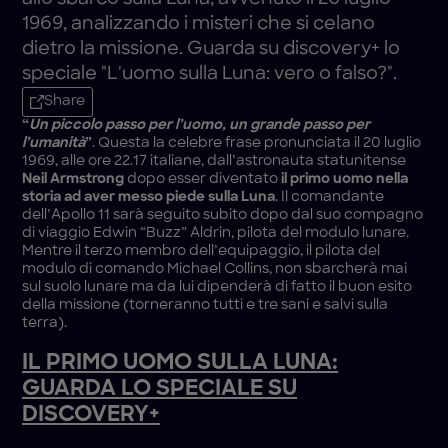
1969, analizzando i misteri che si celano
dietro la missione. Guarda su discovery+ lo
speciale "L'uomo sulla Luna: vero o falso?".
Share
“
Un piccolo passo per l’uomo, un grande passo per
l’umanità
”
. Questa la celebre frase pronunciata il 20 luglio
1969, alle ore 22.17 italiane, dall’astronauta statunitense
Neil Armstrong
dopo esser diventato
il primo uomo nella
storia ad aver messo piede sulla Luna
. Il comandante
dell’Apollo 11 sarà seguito subito dopo dal suo compagno
di viaggio Edwin “Buzz” Aldrin, pilota del modulo lunare.
Mentre il terzo membro dell’equipaggio, il pilota del
modulo di comando Michael Collins, non sbarcherà mai
sul suolo lunare ma da lui dipenderà di fatto il buon esito
della missione (torneranno tutti e tre sani e salvi sulla
terra).
IL PRIMO UOMO SULLA LUNA:
GUARDA LO SPECIALE SU
DISCOVERY+