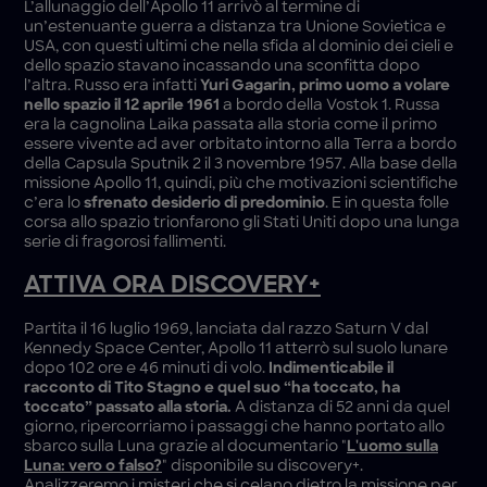
L’allunaggio dell’Apollo 11 arrivò al termine di
un’estenuante guerra a distanza tra Unione Sovietica e
USA, con questi ultimi che nella sfida al dominio dei cieli e
dello spazio stavano incassando una sconfitta dopo
l’altra. Russo era infatti
Yuri Gagarin, primo uomo a volare
nello spazio il 12 aprile 1961
a bordo della Vostok 1. Russa
era la cagnolina Laika passata alla storia come il primo
essere vivente ad aver orbitato intorno alla Terra a bordo
della Capsula Sputnik 2 il 3 novembre 1957. Alla base della
missione Apollo 11, quindi, più che motivazioni scientifiche
c’era lo
sfrenato desiderio di predominio
. E in questa folle
corsa allo spazio trionfarono gli Stati Uniti dopo una lunga
serie di fragorosi fallimenti.
ATTIVA ORA DISCOVERY+
Partita il 16 luglio 1969, lanciata dal razzo Saturn V dal
Kennedy Space Center, Apollo 11 atterrò sul suolo lunare
dopo 102 ore e 46 minuti di volo.
Indimenticabile il
racconto di Tito Stagno e quel suo “ha toccato, ha
toccato” passato alla storia.
A distanza di 52 anni da quel
giorno, ripercorriamo i passaggi che hanno portato allo
sbarco sulla Luna grazie al documentario "
L'uomo sulla
Luna: vero o falso?
" disponibile su discovery+.
Analizzeremo i misteri che si celano dietro la missione per