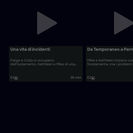
Una vita di incidenti
Da Temporaneo a Per
Paige e Cody si occupano
Mike e Kathleen iniziano co
dell'isolamento, Kathleen e Mike di una
fondamenta, ma i problemi
trave.
E3
39 min
E2