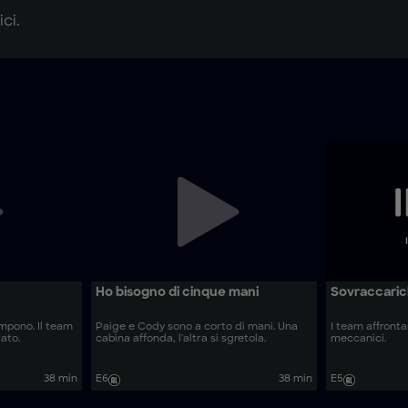
ci.
Ho bisogno di cinque mani
Sovraccaric
ompono. Il team
Paige e Cody sono a corto di mani. Una
I team affront
ato.
cabina affonda, l'altra si sgretola.
meccanici.
38 min
E6
38 min
E5