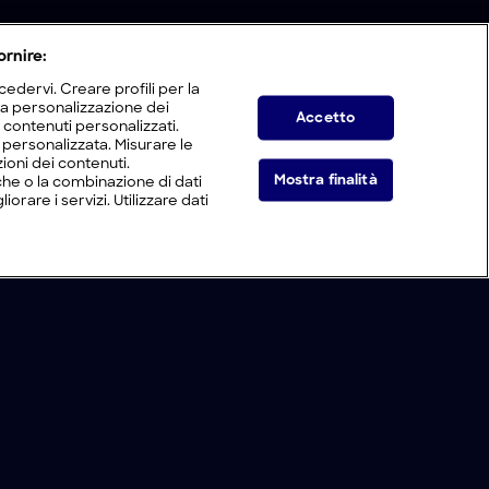
ornire:
edervi. Creare profili per la
 la personalizzazione dei
Accetto
i contenuti personalizzati.
tà personalizzata. Misurare le
ioni dei contenuti.
Mostra finalità
he o la combinazione di dati
orare i servizi. Utilizzare dati
Live Now
: costruzioni selvagge
|
Sovraccarichi
|
S
11
:E
5