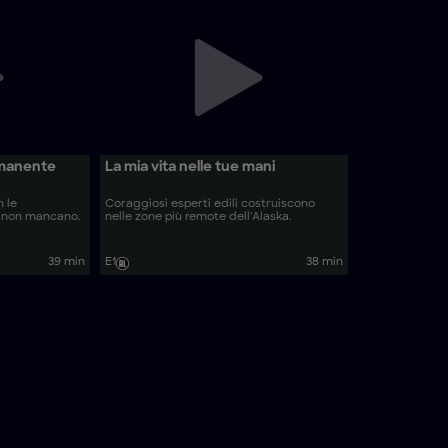
manente
La mia vita nelle tue mani
n le
Coraggiosi esperti edili costruiscono
 non mancano.
nelle zone più remote dell'Alaska.
39 min
E1
38 min