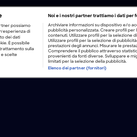
e
Noi e i nostri partner trattiamo i dati per f
Archiviare informazioni su dispositivo e/o acc
rtner possiamo
pubblicità personalizzata. Creare profili per
un'esperienza di
contenuti. Utilizzare profili per la selezione d
to dei dati
Utilizzare profili per la selezione di pubblici
kie. È possibile
prestazioni degli annunci. Misurare le prestaz
trattamento sulla
Comprendere il pubblico attraverso statistic
 e scelte
provenienti da fonti diverse. Sviluppare e migli
limitati per la selezione della pubblicità.
Elenco dei partner (fornitori)
/
Sovraccarichi
Alaska