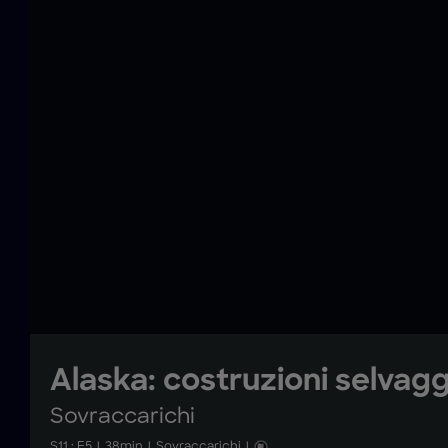
Alaska: costruzioni selvag
Sovraccarichi
S
11
: E
5
|
38
min
|
Sovraccarichi
|