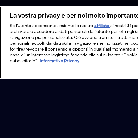
La vostra privacy è per noi molto important
Se l'utente acconsente, insieme le nostre
affiliate
ai nostri
31
pa
archiviare e accedere ai dati personali dell'utente per offrirgli 
navigazione più personalizzata. Ciò avviene tramite il trattamen
personali raccolti dai dati sulla navigazione memorizzati nei coo
fornire/revocare il consenso e opporsi in qualsiasi momento al 
base di un interesse legittimo facendo clic sul pulsante “Cookie
pubblicitarie”.
Informativa Privacy
/
Programmi
/
Alaska: costruzioni selvagge