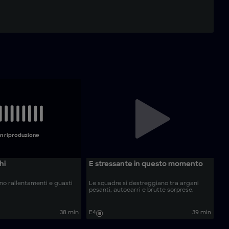
In riproduzione
hi
È stressante in questo momento
ano rallentamenti e guasti
Le squadre si destreggiano tra argani
pesanti, autocarri e brutte sorprese.
38 min
E4
39 min