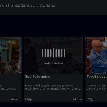
 un transatlantico vittoriano.
In riproduzione
Sportello unico
Tavoli industr
ia
Drew e Viki acquistano una poltrona
Drew e Viki fan
 anatomico.
reclinabile di un transatlantico vittoriano.
alcuni tavoli in 
44 min
E4
44 min
E2