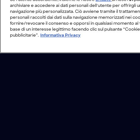
archiviare e accedere ai dati personali dell'utente per offrirgli 
navigazione più personalizzata. Ciò avviene tramite il trattamen
personali raccolti dai dati sulla navigazione memorizzati nei coo
fornire/revocare il consenso e opporsi in qualsiasi momento al 
base di un interesse legittimo facendo clic sul pulsante “Cookie
pubblicitarie”.
Informativa Privacy
/
Programmi
/
Chi cerca trova
/
Sportello 
Condizioni d'uso
Informativa Privacy