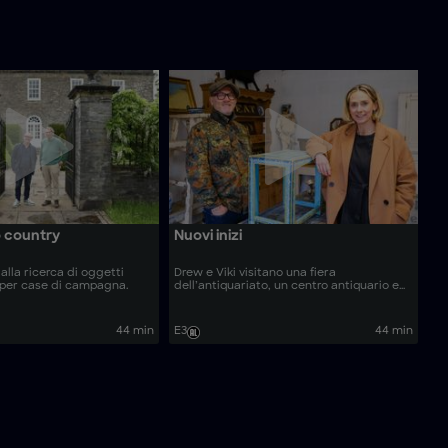
o country
Nuovi inizi
alla ricerca di oggetti
Drew e Viki visitano una fiera
 per case di campagna.
dell’antiquariato, un centro antiquario e
un commerciante alle prime armi.
44 min
E3
44 min