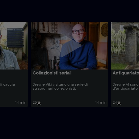
Collezionisti seriali
Antiquariat
di caccia
Drew e Viki visitano una serie di
Drew e Al sono 
straordinari collezionisti.
d’antiquariato
44 min
E5
44 min
E4