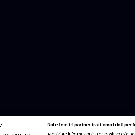
e
Noi e i nostri partner trattiamo i dati per f
Archiviare informazioni su dispositivo e/o acc
rtner possiamo