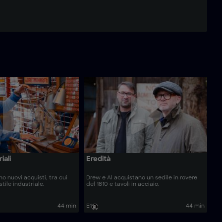
iali
Eredità
no nuovi acquisti, tra cui
Drew e Al acquistano un sedile in rovere
stile industriale.
del 1810 e tavoli in acciaio.
44 min
E1
44 min