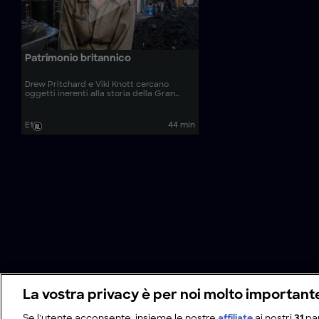
Patrimonio britannico
Drew Pritchard e Viki Knott cercano
oggetti inerenti alla storia della Gran
Bretagna e visitano una fonderia, una
dimora signorile e un deposito.
E1
44 min
La vostra privacy è per noi molto important
Se l'utente acconsente, insieme le nostre
affiliate
ai nostri
31
pa