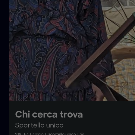
Chi cerca trova
Sportello unico
S
19
: E
4
|
44
min
|
Sportello unico
|