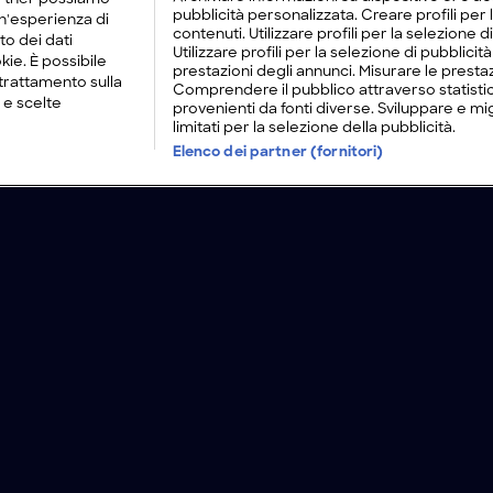
pubblicità personalizzata. Creare profili per
un'esperienza di
contenuti. Utilizzare profili per la selezione d
to dei dati
Utilizzare profili per la selezione di pubblici
kie. È possibile
prestazioni degli annunci. Misurare le prestaz
trattamento sulla
Comprendere il pubblico attraverso statistic
 e scelte
provenienti da fonti diverse. Sviluppare e migli
limitati per la selezione della pubblicità.
Elenco dei partner (fornitori)
unico
Chi ce
Lavora con noi
Modello Organizzativo