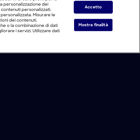
 la personalizzazione dei
Accetto
i contenuti personalizzati.
tà personalizzata. Misurare le
ioni dei contenuti.
Mostra finalità
he o la combinazione di dati
orare i servizi. Utilizzare dati
Live Now
rca trova
|
Sportello unico
|
S
19
:E
4
Cookie e scelte pubblicitarie
Problemi di ricezione?