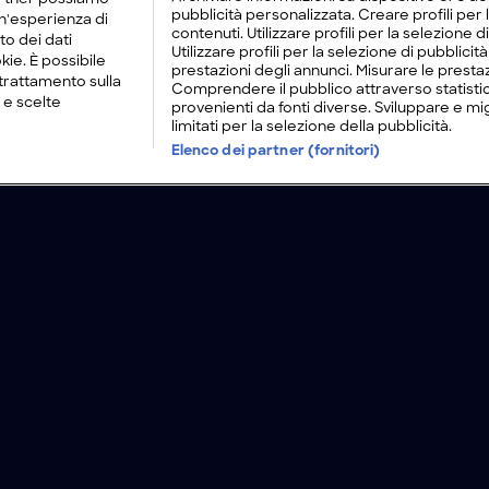
pubblicità personalizzata. Creare profili per
un'esperienza di
contenuti. Utilizzare profili per la selezione d
to dei dati
Utilizzare profili per la selezione di pubblici
kie. È possibile
prestazioni degli annunci. Misurare le prestaz
trattamento sulla
Comprendere il pubblico attraverso statistic
 e scelte
provenienti da fonti diverse. Sviluppare e migli
limitati per la selezione della pubblicità.
Elenco dei partner (fornitori)
nti
Chi ce
Lavora con noi
Modello Organizzativo