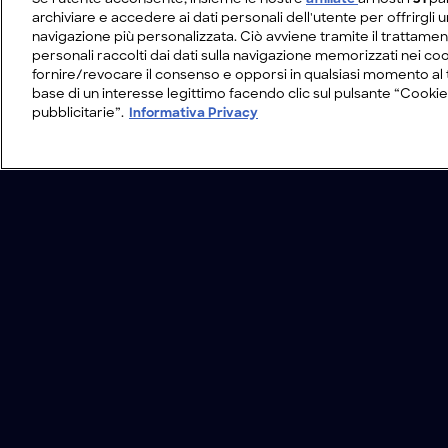
archiviare e accedere ai dati personali dell'utente per offrirgli 
navigazione più personalizzata. Ciò avviene tramite il trattamen
personali raccolti dai dati sulla navigazione memorizzati nei coo
fornire/revocare il consenso e opporsi in qualsiasi momento al 
base di un interesse legittimo facendo clic sul pulsante “Cookie
pubblicitarie”.
Informativa Privacy
/
Programmi
/
Chi cerca trova
/
Cambiame
Condizioni d'uso
Informativa Privacy