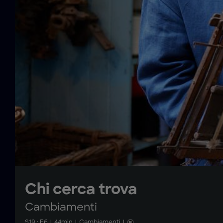
Chi cerca trova
Cambiamenti
S
19
: E
6
|
44
min
|
Cambiamenti
|