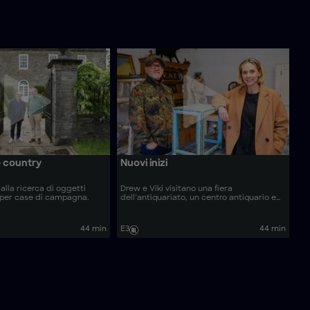
o country
Nuovi inizi
alla ricerca di oggetti
Drew e Viki visitano una fiera
 per case di campagna.
dell’antiquariato, un centro antiquario e
un commerciante alle prime armi.
44 min
E3
44 min