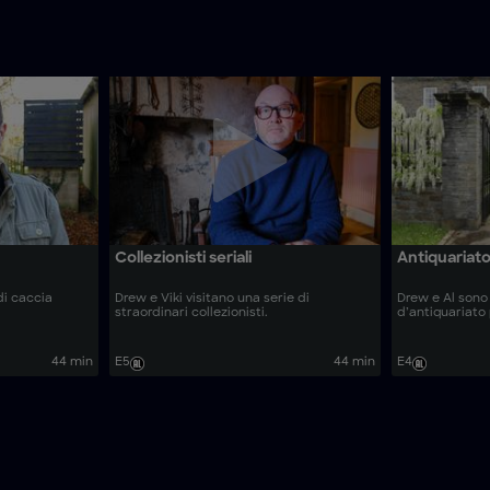
Collezionisti seriali
Antiquariat
di caccia
Drew e Viki visitano una serie di
Drew e Al sono 
straordinari collezionisti.
d’antiquariato
44 min
E5
44 min
E4