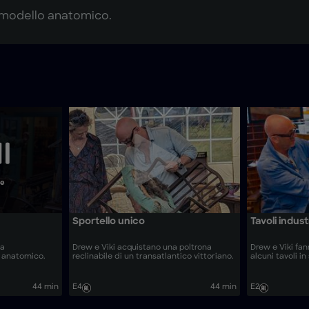
 modello anatomico.
ne
Sportello unico
Tavoli industr
ia
Drew e Viki acquistano una poltrona
Drew e Viki fan
 anatomico.
reclinabile di un transatlantico vittoriano.
alcuni tavoli in 
44 min
E4
44 min
E2