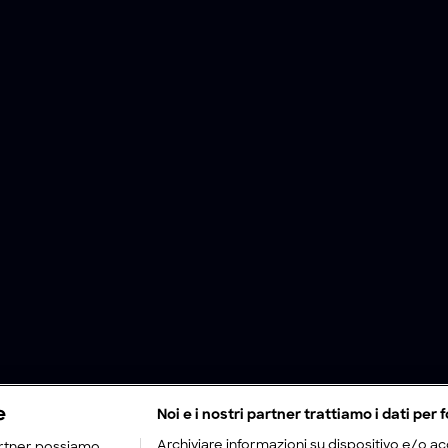
e
Noi e i nostri partner trattiamo i dati per f
Archiviare informazioni su dispositivo e/o acc
rtner possiamo