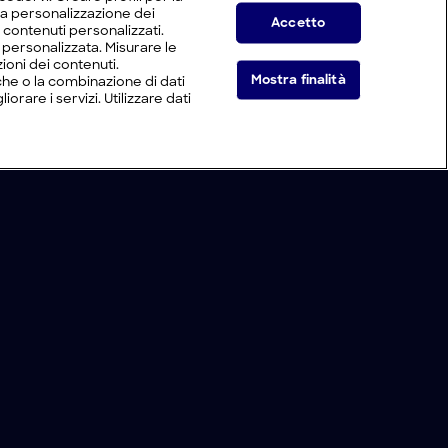
 la personalizzazione dei
Accetto
i contenuti personalizzati.
tà personalizzata. Misurare le
ioni dei contenuti.
Mostra finalità
he o la combinazione di dati
orare i servizi. Utilizzare dati
Live Now
rca trova
|
Cambiamenti
|
S
19
:E
6
Cookie e scelte pubblicitarie
Problemi di ricezione?