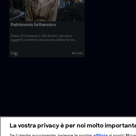
Patrimonio britannico
Drew Pritchard e Viki Knott cercano
oggetti inerenti alla storia della Gran
Bretagna e visitano una fonderia, una
dimora signorile e un deposito.
E1
44 min
La vostra privacy è per noi molto important
Se l'utente acconsente, insieme le nostre
affiliate
ai nostri
31
pa