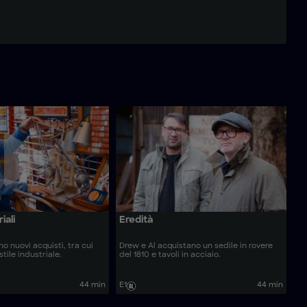
iali
Eredità
no nuovi acquisti, tra cui
Drew e Al acquistano un sedile in rovere
stile industriale.
del 1810 e tavoli in acciaio.
44 min
E1
44 min