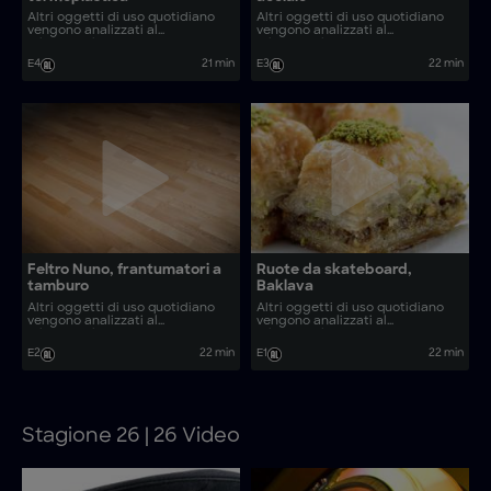
Altri oggetti di uso quotidiano
Altri oggetti di uso quotidiano
vengono analizzati al
vengono analizzati al
microscopio. Come vengono
microscopio. Come vengono
realizzati oggetti come sculture
realizzati oggetti come cibo
E4
21 min
E3
22 min
in vimini e tostatori di caffè?
crudo per animali e lanterne
replica della polizia?
Feltro Nuno, frantumatori a
Ruote da skateboard,
tamburo
Baklava
Altri oggetti di uso quotidiano
Altri oggetti di uso quotidiano
vengono analizzati al
vengono analizzati al
microscopio. Come vengono
microscopio. Come vengono
realizzati oggetti come kimchi e
realizzati oggetti come
E2
22 min
E1
22 min
parquet tradizionali?
Galaktoboureko, filtri CO2 e
candele a nido d’ape?
Stagione 26 | 26 Video