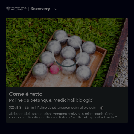
Come è fatto
Palline da pétanque, medicinali biologici
S
25
: E
13
|
22
min
|
Palline da pétanque, medicinali biologici
|
Altri oggetti di uso quotidiano vengono analizzati al microscopio. Come
vengono realizzati oggetti come finitrici d’asfalto ed espadrillas basche?