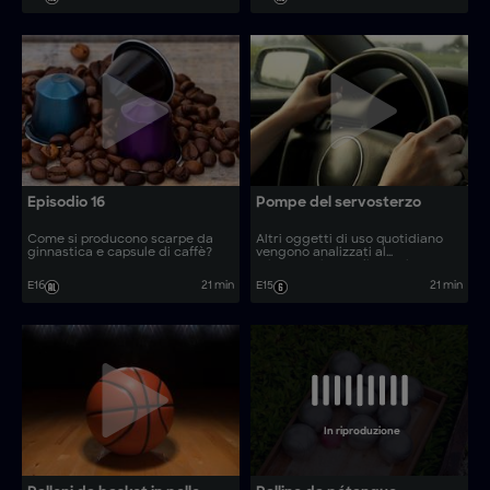
Episodio 16
Pompe del servosterzo
Come si producono scarpe da
Altri oggetti di uso quotidiano
ginnastica e capsule di caffè?
vengono analizzati al
microscopio. Quali sono i
processi produttivi dietro oggetti
E16
21 min
E15
21 min
comuni come piatti asiatici in
ciotola e bastoni da passeggio?
In riproduzione