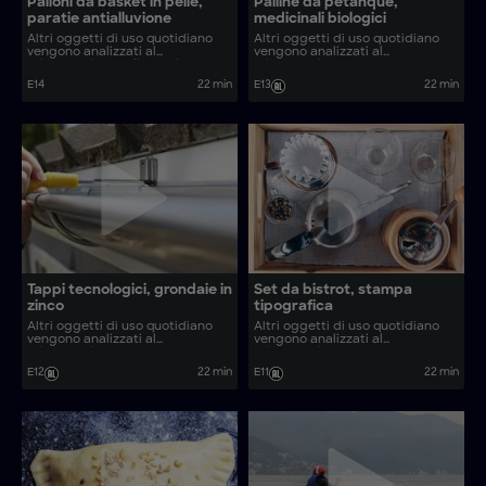
Palloni da basket in pelle,
Palline da pétanque,
paratie antialluvione
medicinali biologici
Altri oggetti di uso quotidiano
Altri oggetti di uso quotidiano
vengono analizzati al
vengono analizzati al
microscopio. Quali sono i
microscopio. Come vengono
processi produttivi dietro oggetti
realizzati oggetti come finitrici
E14
22 min
E13
22 min
comuni come tele in legno e
d’asfalto ed espadrillas basche?
lacci per scarpe?
Tappi tecnologici, grondaie in
Set da bistrot, stampa
zinco
tipografica
Altri oggetti di uso quotidiano
Altri oggetti di uso quotidiano
vengono analizzati al
vengono analizzati al
microscopio. Come vengono
microscopio. Come vengono
realizzati oggetti come il
realizzate le lampade in
E12
22 min
E11
22 min
prosciutto basco tradizionale e le
ceramica di bambù e i
chisteras?
compattatori d’asfalto?