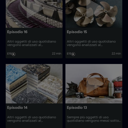
Episodio 16
Episodio 15
Altri oggetti di uso quotidiano
Altri oggetti di uso quotidiano
vengono analizzati al
vengono analizzati al
microscopio, rivelando come
microscopio, rivelando come
vengono prodotti. Come si
vengono prodotti. Come si
E16
22 min
E15
22 min
realizzano articoli come le saune
realizzano articoli come le
retrattili e i coltelli per lame da
gabbie di contenimento e le
segheria?
eliche per barche in materiale
composito?
Episodio 14
Episodio 13
Altri oggetti di uso quotidiano
Sempre più oggetti di uso
vengono analizzati al
quotidiano vengono messi sotto
microscopio, rivelando come
la lente d'ingrandimento,
vengono prodotti. Come si
rivelando il loro processo di