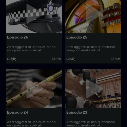
Episodio 26
Episodio 25
Altri oggetti di uso quotidiano
Altri oggetti di uso quotidiano
vengono analizzati al
vengono analizzati al
microscopio, rivelando come
microscopio, rivelando come
vengono prodotti. Come si
vengono prodotti. Come si
E26
22 min
E25
22 min
realizzano articoli come le
realizzano articoli come gli
barche elettriche e le lame da
escavatori a vuoto?
scherma?
Episodio 24
Episodio 23
Altri oggetti di uso quotidiano
Altri oggetti di uso quotidiano
vengono analizzati al
vengono analizzati al