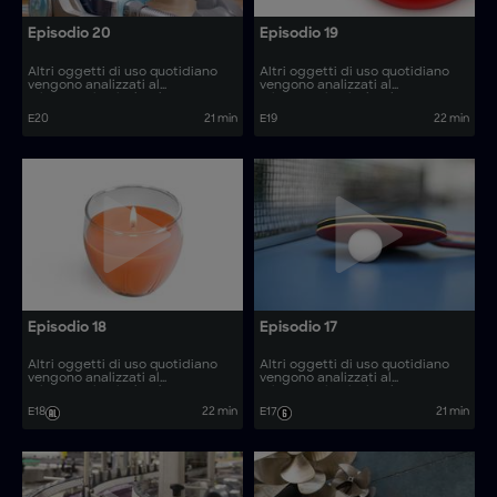
Episodio 20
Episodio 19
Altri oggetti di uso quotidiano
Altri oggetti di uso quotidiano
vengono analizzati al
vengono analizzati al
microscopio, rivelando come
microscopio, rivelando come
vengono prodotti. Come si
vengono prodotti. Come si
E20
21 min
E19
22 min
realizzano articoli come le tavole
realizzano articoli come i cilindri
da paddle e gli aspirapolvere?
per pozzi d’acqua e gli utensili
isolanti?
Episodio 18
Episodio 17
Altri oggetti di uso quotidiano
Altri oggetti di uso quotidiano
vengono analizzati al
vengono analizzati al
microscopio, rivelando come
microscopio, rivelando come
vengono prodotti. Come si
vengono prodotti. Come si
E18
22 min
E17
21 min
realizzano articoli come le
realizzano articoli come i kit di
vitamine gommose e i rimorchi
modelli in plastica e i microscopi
per barche?
ottici?