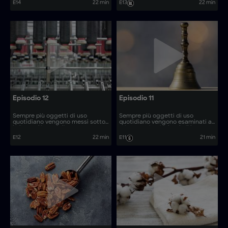
E14
22 min
E13
22 min
realizzano articoli come le
produzione. Come vengono
lavagne cancellabili e i fucili ad
realizzati oggetti come i tavoli
aria compressa?
da air hockey?
Episodio 12
Episodio 11
Sempre più oggetti di uso
Sempre più oggetti di uso
quotidiano vengono messi sotto
quotidiano vengono esaminati al
la lente d'ingrandimento,
microscopio, rivelando il loro
rivelando il loro processo di
processo di produzione. Come
E12
22 min
E11
21 min
produzione. Come vengono
vengono realizzati oggetti come
realizzati oggetti come i tavoli
gli stabilizzatori giroscopici?
da shuffleboard?