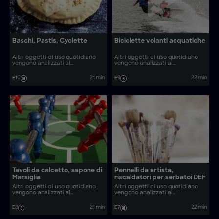
Baschi, Pastis, Cyclette
Biciclette volanti acquatiche
Altri oggetti di uso quotidiano
Altri oggetti di uso quotidiano
vengono analizzati al
vengono analizzati al
microscopio. Come vengono
microscopio. Come vengono
realizzati oggetti comuni come
realizzati oggetti come cordiale
E10
21 min
E9
22 min
baschi, pastis e cyclette?
alla cannella e raspe fatte in
casa?
Tavoli da calcetto, sapone di
Pennelli da artista,
Marsiglia
riscaldatori per serbatoi DEF
Altri oggetti di uso quotidiano
Altri oggetti di uso quotidiano
vengono analizzati al
vengono analizzati al
microscopio. Come vengono
microscopio. Come vengono
realizzati oggetti come sapone
realizzati oggetti come tavoli da
E8
21 min
E7
22 min
di Marsiglia e coltelli Laguiole?
gioco e applique in vetro
artistico?