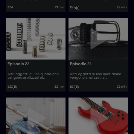
microscopio, rivelando come
microscopio, rivelando come
vengono prodotti. Come si
vengono prodotti. Come si
E24
21 min
E23
22 min
realizzano articoli come le auto
realizzano articoli come i
da corsa Formula F?
trasformatori per droni oceanici
e i puzzle 3D?
Episodio 22
Episodio 21
Altri oggetti di uso quotidiano
Altri oggetti di uso quotidiano
vengono analizzati al
vengono analizzati al
microscopio, rivelando come
microscopio, rivelando come
vengono prodotti. Come si
vengono prodotti. Come si
E22
22 min
E21
22 min
realizzano articoli come le micro-
realizzano articoli come i pannelli
punte da trapano e le barchette?
tattili di avvertimento e i modelli
di motori Stirling?