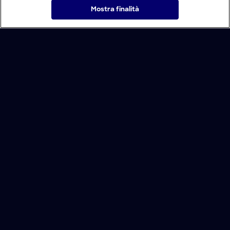
Mostra finalità
Home
Programmi
Live
Cerca
Menu
/
Programmi
/
Come è fatto
/
Palline da pétanque, medicinali biologici
Condizioni d'uso
Informativa Privacy
Lavora con noi
Modello Organizzativo
Cookie e scelte pubblicitarie
Problemi di ricezione?