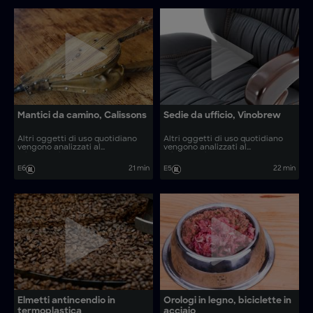
Mantici da camino, Calissons
Sedie da ufficio, Vinobrew
Altri oggetti di uso quotidiano
Altri oggetti di uso quotidiano
vengono analizzati al
vengono analizzati al
microscopio. Come vengono
microscopio. Come vengono
realizzati oggetti come calissons
realizzati oggetti come tamburi
E6
21 min
E5
22 min
e veicoli subacquei?
levigatori rigenerati e litografie?
Elmetti antincendio in
Orologi in legno, biciclette in
termoplastica
acciaio