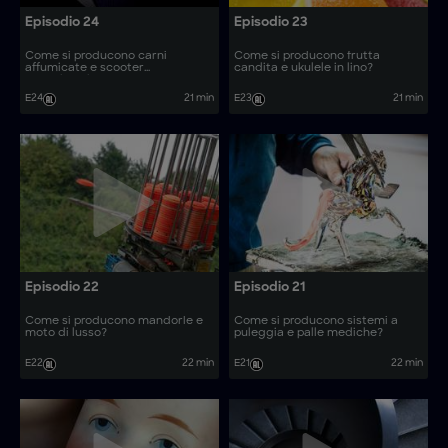
Episodio 24
Episodio 23
Come si producono carni
Come si producono frutta
affumicate e scooter
candita e ukulele in lino?
motorizzati?
E24
21 min
E23
21 min
Episodio 22
Episodio 21
Come si producono mandorle e
Come si producono sistemi a
moto di lusso?
puleggia e palle mediche?
E22
22 min
E21
22 min