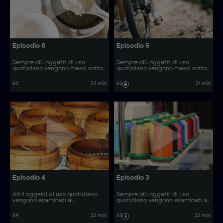
Episodio 6
Episodio 5
Sempre più oggetti di uso
Sempre più oggetti di uso
quotidiano vengono messi sotto
quotidiano vengono messi sotto
la lente d'ingrandimento,
la lente d'ingrandimento,
rivelando il loro processo di
rivelando il loro processo di
E6
22 min
E5
21 min
produzione. Come vengono
produzione. Come vengono
realizzati oggetti quali origami
realizzati oggetti quali
promozionali e cesoie da
aspirapolvere per foglie e detriti,
giardino?
carne in scatola e coltelli da
filetto?
Episodio 4
Episodio 3
Altri oggetti di uso quotidiano
Sempre più oggetti di uso
vengono esaminati al
quotidiano vengono esaminati al
microscopio. Come vengono
microscopio, rivelando il loro
realizzati oggetti quali verande
processo di produzione. Come
E4
22 min
E3
22 min
prefabbricate e pentole in rame?
vengono realizzati oggetti come