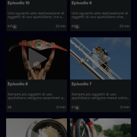
Episodio 10
Episodio 9
Uno sguardo alla realizzazione di
Uno sguardo alla realizzazione di
oggetti di uso quotidiano, tra cui
oggetti di uso quotidiano che
pulegge in acciaio e occhiali in
svela i processi produttivi unici
acetato, che svela i materiali e i
utilizzati per la loro fabbricazione.
E10
22 min
E9
22 min
processi produttivi unici utilizzati
per la loro fabbricazione.
Episodio 8
Episodio 7
Sempre più oggetti di uso
Sempre più oggetti di uso
quotidiano vengono esaminati al
quotidiano vengono messi sotto
microscopio, rivelando il loro
la lente d'ingrandimento,
processo di produzione. Come
rivelando il loro processo di
E8
21 min
E7
21 min
vengono realizzati oggetti come
produzione. Come vengono
i supporti per radar nautici?
realizzati oggetti come gli
utensili per il barbecue?