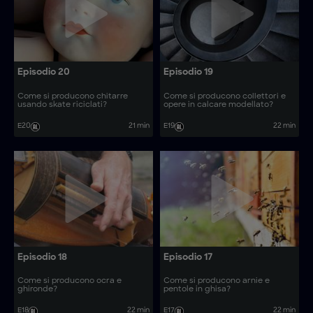
Episodio 20
Episodio 19
Come si producono chitarre
Come si producono collettori e
usando skate riciclati?
opere in calcare modellato?
E20
21 min
E19
22 min
Episodio 18
Episodio 17
Come si producono ocra e
Come si producono arnie e
ghironde?
pentole in ghisa?
E18
22 min
E17
22 min