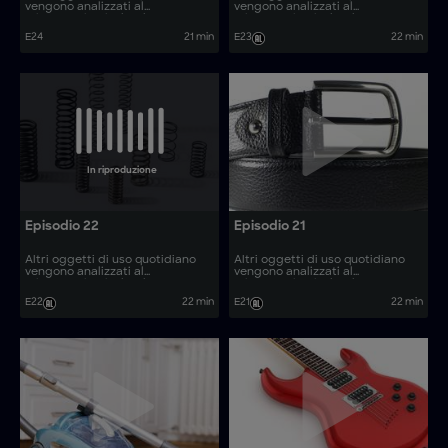
vengono analizzati al
vengono analizzati al
microscopio, rivelando come
microscopio, rivelando come
vengono prodotti. Come si
vengono prodotti. Come si
E24
21 min
E23
22 min
realizzano articoli come le auto
realizzano articoli come i
da corsa Formula F?
trasformatori per droni oceanici
e i puzzle 3D?
In riproduzione
Episodio 22
Episodio 21
Altri oggetti di uso quotidiano
Altri oggetti di uso quotidiano
vengono analizzati al
vengono analizzati al
microscopio, rivelando come
microscopio, rivelando come
vengono prodotti. Come si
vengono prodotti. Come si
E22
22 min
E21
22 min
realizzano articoli come le micro-
realizzano articoli come i pannelli
punte da trapano e le barchette?
tattili di avvertimento e i modelli
di motori Stirling?