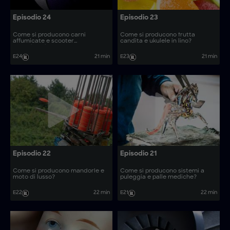
Episodio 24
Episodio 23
Come si producono carni
Come si producono frutta
affumicate e scooter
candita e ukulele in lino?
motorizzati?
E24
21 min
E23
21 min
Episodio 22
Episodio 21
Come si producono mandorle e
Come si producono sistemi a
moto di lusso?
puleggia e palle mediche?
E22
22 min
E21
22 min