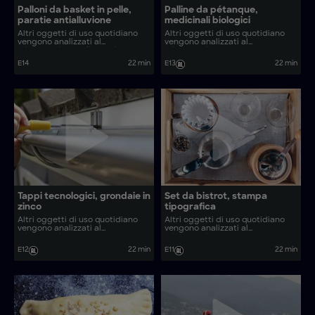
Palloni da basket in pelle,
Palline da pétanque,
paratie antialluvione
medicinali biologici
Altri oggetti di uso quotidiano
Altri oggetti di uso quotidiano
vengono analizzati al
vengono analizzati al
microscopio. Quali sono i
microscopio. Come vengono
processi produttivi dietro oggetti
realizzati oggetti come finitrici
E14
22 min
E13
22 min
comuni come tele in legno e
d’asfalto ed espadrillas basche?
lacci per scarpe?
Tappi tecnologici, grondaie in
Set da bistrot, stampa
zinco
tipografica
Altri oggetti di uso quotidiano
Altri oggetti di uso quotidiano
vengono analizzati al
vengono analizzati al
microscopio. Come vengono
microscopio. Come vengono
realizzati oggetti come il
realizzate le lampade in
E12
22 min
E11
22 min
prosciutto basco tradizionale e le
ceramica di bambù e i
chisteras?
compattatori d’asfalto?