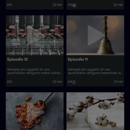
vengono prodotti. Come si
rivelando il loro processo di
E14
22 min
E13
22 min
realizzano articoli come le
produzione. Come vengono
lavagne cancellabili e i fucili ad
realizzati oggetti come i tavoli
aria compressa?
da air hockey?
Episodio 12
Episodio 11
Sempre più oggetti di uso
Sempre più oggetti di uso
quotidiano vengono messi sotto
quotidiano vengono esaminati al
la lente d'ingrandimento,
microscopio, rivelando il loro
rivelando il loro processo di
processo di produzione. Come
E12
22 min
E11
21 min
produzione. Come vengono
vengono realizzati oggetti come
realizzati oggetti come i tavoli
gli stabilizzatori giroscopici?
da shuffleboard?