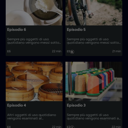
Episodio 6
Episodio 5
Sempre più oggetti di uso
Sempre più oggetti di uso
quotidiano vengono messi sotto
quotidiano vengono messi sotto
la lente d'ingrandimento,
la lente d'ingrandimento,
rivelando il loro processo di
rivelando il loro processo di
E6
22 min
E5
21 min
produzione. Come vengono
produzione. Come vengono
realizzati oggetti quali origami
realizzati oggetti quali
promozionali e cesoie da
aspirapolvere per foglie e detriti,
giardino?
carne in scatola e coltelli da
filetto?
Episodio 4
Episodio 3
Altri oggetti di uso quotidiano
Sempre più oggetti di uso
vengono esaminati al
quotidiano vengono esaminati al
microscopio. Come vengono
microscopio, rivelando il loro
realizzati oggetti quali verande
processo di produzione. Come
E4
22 min
E3
22 min