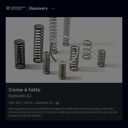
Come è fatto
Episodio 22
S
26
: E
22
|
22
min
|
Episodio 22
|
Altri oggetti di uso quotidiano vengono analizzati al microscopio, rivelando
come vengono prodotti. Come si realizzano articoli come le micro-punte da
trapano e le barchette?