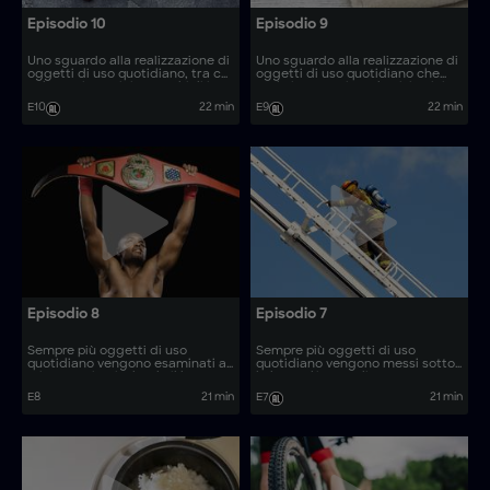
Episodio 10
Episodio 9
Uno sguardo alla realizzazione di
Uno sguardo alla realizzazione di
oggetti di uso quotidiano, tra cui
oggetti di uso quotidiano che
pulegge in acciaio e occhiali in
svela i processi produttivi unici
acetato, che svela i materiali e i
utilizzati per la loro fabbricazione.
E10
22 min
E9
22 min
processi produttivi unici utilizzati
per la loro fabbricazione.
Episodio 8
Episodio 7
Sempre più oggetti di uso
Sempre più oggetti di uso
quotidiano vengono esaminati al
quotidiano vengono messi sotto
microscopio, rivelando il loro
la lente d'ingrandimento,
processo di produzione. Come
rivelando il loro processo di
E8
21 min
E7
21 min
vengono realizzati oggetti come
produzione. Come vengono
i supporti per radar nautici?
realizzati oggetti come gli
utensili per il barbecue?