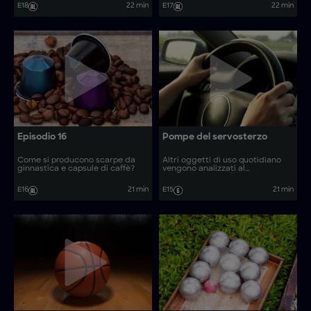
E18
22 min
E17
22 min
Episodio 16
Pompe del servosterzo
Come si producono scarpe da
Altri oggetti di uso quotidiano
ginnastica e capsule di caffè?
vengono analizzati al
microscopio. Quali sono i
processi produttivi dietro oggetti
E16
21 min
E15
21 min
comuni come piatti asiatici in
ciotola e bastoni da passeggio?