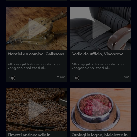
artistico?
Mantici da camino, Calissons
Sedie da ufficio, Vinobrew
Altri oggetti di uso quotidiano
Altri oggetti di uso quotidiano
vengono analizzati al
vengono analizzati al
microscopio. Come vengono
microscopio. Come vengono
realizzati oggetti come calissons
realizzati oggetti come tamburi
E6
21 min
E5
22 min
e veicoli subacquei?
levigatori rigenerati e litografie?
Elmetti antincendio in
Orologi in legno, biciclette in