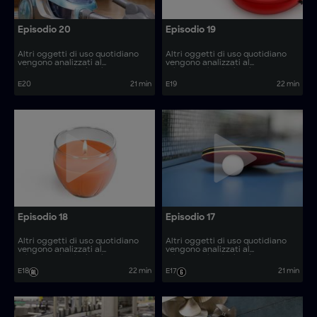
Episodio 20
Episodio 19
Altri oggetti di uso quotidiano
Altri oggetti di uso quotidiano
vengono analizzati al
vengono analizzati al
microscopio, rivelando come
microscopio, rivelando come
vengono prodotti. Come si
vengono prodotti. Come si
E20
21 min
E19
22 min
realizzano articoli come le tavole
realizzano articoli come i cilindri
da paddle e gli aspirapolvere?
per pozzi d’acqua e gli utensili
isolanti?
Episodio 18
Episodio 17
Altri oggetti di uso quotidiano
Altri oggetti di uso quotidiano
vengono analizzati al
vengono analizzati al
microscopio, rivelando come
microscopio, rivelando come
vengono prodotti. Come si
vengono prodotti. Come si
E18
22 min
E17
21 min
realizzano articoli come le
realizzano articoli come i kit di
vitamine gommose e i rimorchi
modelli in plastica e i microscopi
per barche?
ottici?