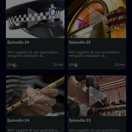
Episodio 26
Episodio 25
Altri oggetti di uso quotidiano
Altri oggetti di uso quotidiano
vengono analizzati al
vengono analizzati al
microscopio, rivelando come
microscopio, rivelando come
vengono prodotti. Come si
vengono prodotti. Come si
E26
22 min
E25
22 min
realizzano articoli come le
realizzano articoli come gli
barche elettriche e le lame da
escavatori a vuoto?
scherma?
Episodio 24
Episodio 23
Altri oggetti di uso quotidiano
Altri oggetti di uso quotidiano