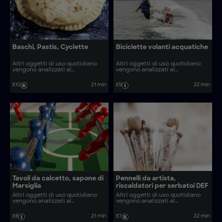
Baschi, Pastis, Cyclette
Biciclette volanti acquatiche
Altri oggetti di uso quotidiano
Altri oggetti di uso quotidiano
vengono analizzati al
vengono analizzati al
microscopio. Come vengono
microscopio. Come vengono
realizzati oggetti comuni come
realizzati oggetti come cordiale
E10
21 min
E9
22 min
baschi, pastis e cyclette?
alla cannella e raspe fatte in
casa?
Tavoli da calcetto, sapone di
Pennelli da artista,
Marsiglia
riscaldatori per serbatoi DEF
Altri oggetti di uso quotidiano
Altri oggetti di uso quotidiano
vengono analizzati al
vengono analizzati al
microscopio. Come vengono
microscopio. Come vengono
realizzati oggetti come sapone
realizzati oggetti come tavoli da
E8
21 min
E7
22 min
di Marsiglia e coltelli Laguiole?
gioco e applique in vetro