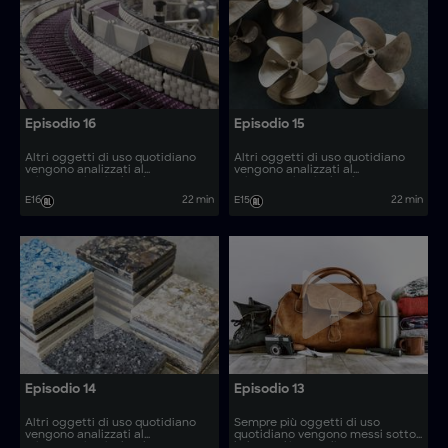
Episodio 16
Episodio 15
Altri oggetti di uso quotidiano
Altri oggetti di uso quotidiano
vengono analizzati al
vengono analizzati al
microscopio, rivelando come
microscopio, rivelando come
vengono prodotti. Come si
vengono prodotti. Come si
E16
22 min
E15
22 min
realizzano articoli come le saune
realizzano articoli come le
retrattili e i coltelli per lame da
gabbie di contenimento e le
segheria?
eliche per barche in materiale
composito?
Episodio 14
Episodio 13
Altri oggetti di uso quotidiano
Sempre più oggetti di uso
vengono analizzati al
quotidiano vengono messi sotto
microscopio, rivelando come
la lente d'ingrandimento,