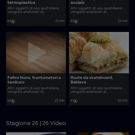
termoplastica
acciaio
Altri oggetti di uso quotidiano
Altri oggetti di uso quotidiano
vengono analizzati al
vengono analizzati al
microscopio. Come vengono
microscopio. Come vengono
realizzati oggetti come sculture
realizzati oggetti come cibo
E4
21 min
E3
22 min
in vimini e tostatori di caffè?
crudo per animali e lanterne
replica della polizia?
Feltro Nuno, frantumatori a
Ruote da skateboard,
tamburo
Baklava
Altri oggetti di uso quotidiano
Altri oggetti di uso quotidiano
vengono analizzati al
vengono analizzati al
microscopio. Come vengono
microscopio. Come vengono
realizzati oggetti come kimchi e
realizzati oggetti come
E2
22 min
E1
22 min
parquet tradizionali?
Galaktoboureko, filtri CO2 e
candele a nido d’ape?
Stagione 26 | 26 Video