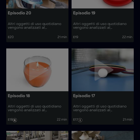
Episodio 20
Episodio 19
Altri oggetti di uso quotidiano
Altri oggetti di uso quotidiano
vengono analizzati al
vengono analizzati al
microscopio, rivelando come
microscopio, rivelando come
vengono prodotti. Come si
vengono prodotti. Come si
E20
21 min
E19
22 min
realizzano articoli come le tavole
realizzano articoli come i cilindri
da paddle e gli aspirapolvere?
per pozzi d’acqua e gli utensili
isolanti?
Episodio 18
Episodio 17
Altri oggetti di uso quotidiano
Altri oggetti di uso quotidiano
vengono analizzati al
vengono analizzati al
microscopio, rivelando come
microscopio, rivelando come
vengono prodotti. Come si
vengono prodotti. Come si
E18
22 min
E17
21 min
realizzano articoli come le
realizzano articoli come i kit di
vitamine gommose e i rimorchi
modelli in plastica e i microscopi
per barche?
ottici?