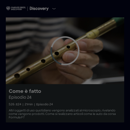
Come è fatto
Episodio 24
S
26
: E
24
|
21
min
|
Episodio 24
Altri oggetti di uso quotidiano vengono analizzati al microscopio, rivelando
come vengono prodotti. Come si realizzano articoli come le auto da corsa
Formula F?