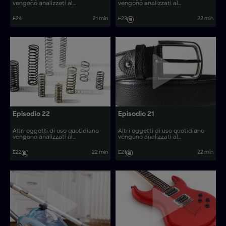
vengono analizzati al
vengono analizzati al
microscopio, rivelando come
microscopio, rivelando come
vengono prodotti. Come si
vengono prodotti. Come si
E24
21 min
E23
22 min
realizzano articoli come le auto
realizzano articoli come i
da corsa Formula F?
trasformatori per droni oceanici
e i puzzle 3D?
Episodio 22
Episodio 21
Altri oggetti di uso quotidiano
Altri oggetti di uso quotidiano
vengono analizzati al
vengono analizzati al
microscopio, rivelando come
microscopio, rivelando come
vengono prodotti. Come si
vengono prodotti. Come si
E22
22 min
E21
22 min
realizzano articoli come le micro-
realizzano articoli come i pannelli
punte da trapano e le barchette?
tattili di avvertimento e i modelli
di motori Stirling?