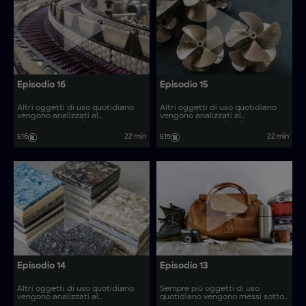
Episodio 16
Episodio 15
Altri oggetti di uso quotidiano
Altri oggetti di uso quotidiano
vengono analizzati al
vengono analizzati al
microscopio, rivelando come
microscopio, rivelando come
vengono prodotti. Come si
vengono prodotti. Come si
E16
22 min
E15
22 min
realizzano articoli come le saune
realizzano articoli come le
retrattili e i coltelli per lame da
gabbie di contenimento e le
segheria?
eliche per barche in materiale
composito?
Episodio 14
Episodio 13
Altri oggetti di uso quotidiano
Sempre più oggetti di uso
vengono analizzati al
quotidiano vengono messi sotto
microscopio, rivelando come
la lente d'ingrandimento,