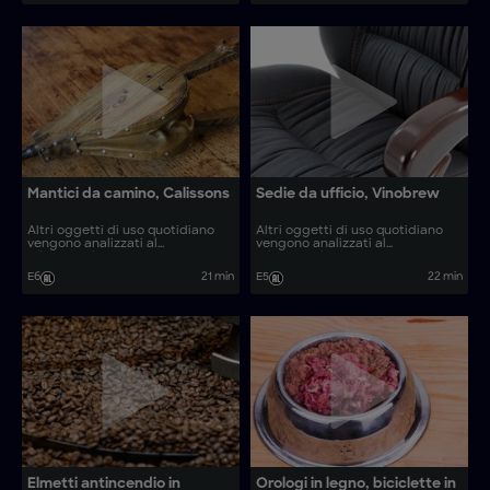
artistico?
Mantici da camino, Calissons
Sedie da ufficio, Vinobrew
Altri oggetti di uso quotidiano
Altri oggetti di uso quotidiano
vengono analizzati al
vengono analizzati al
microscopio. Come vengono
microscopio. Come vengono
realizzati oggetti come calissons
realizzati oggetti come tamburi
E6
21 min
E5
22 min
e veicoli subacquei?
levigatori rigenerati e litografie?
Elmetti antincendio in
Orologi in legno, biciclette in