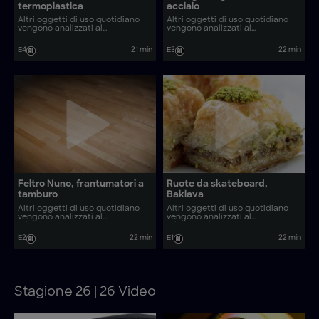
termoplastica
acciaio
Altri oggetti di uso quotidiano
Altri oggetti di uso quotidiano
vengono analizzati al
vengono analizzati al
microscopio. Come vengono
microscopio. Come vengono
realizzati oggetti come sculture
realizzati oggetti come cibo
E4
21 min
E3
22 min
in vimini e tostatori di caffè?
crudo per animali e lanterne
replica della polizia?
Feltro Nuno, frantumatori a
Ruote da skateboard,
tamburo
Baklava
Altri oggetti di uso quotidiano
Altri oggetti di uso quotidiano
vengono analizzati al
vengono analizzati al
microscopio. Come vengono
microscopio. Come vengono
realizzati oggetti come kimchi e
realizzati oggetti come
E2
22 min
E1
22 min
parquet tradizionali?
Galaktoboureko, filtri CO2 e
candele a nido d’ape?
Stagione 26 | 26 Video