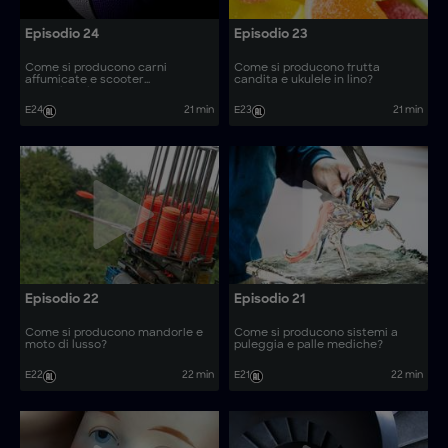
Episodio 24
Episodio 23
Come si producono carni
Come si producono frutta
affumicate e scooter
candita e ukulele in lino?
motorizzati?
E24
21 min
E23
21 min
Episodio 22
Episodio 21
Come si producono mandorle e
Come si producono sistemi a
moto di lusso?
puleggia e palle mediche?
E22
22 min
E21
22 min