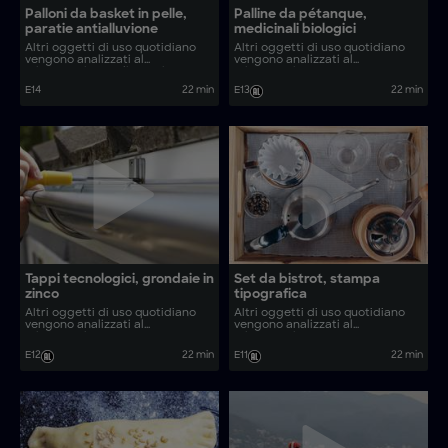
Palloni da basket in pelle,
Palline da pétanque,
paratie antialluvione
medicinali biologici
Altri oggetti di uso quotidiano
Altri oggetti di uso quotidiano
vengono analizzati al
vengono analizzati al
microscopio. Quali sono i
microscopio. Come vengono
processi produttivi dietro oggetti
realizzati oggetti come finitrici
E14
22 min
E13
22 min
comuni come tele in legno e
d’asfalto ed espadrillas basche?
lacci per scarpe?
Tappi tecnologici, grondaie in
Set da bistrot, stampa
zinco
tipografica
Altri oggetti di uso quotidiano
Altri oggetti di uso quotidiano
vengono analizzati al
vengono analizzati al
microscopio. Come vengono
microscopio. Come vengono
realizzati oggetti come il
realizzate le lampade in
E12
22 min
E11
22 min
prosciutto basco tradizionale e le
ceramica di bambù e i
chisteras?
compattatori d’asfalto?