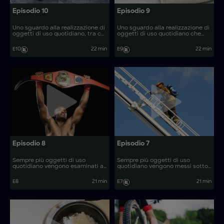
Episodio 10
Episodio 9
Uno sguardo alla realizzazione di
Uno sguardo alla realizzazione di
oggetti di uso quotidiano, tra cui
oggetti di uso quotidiano che
pulegge in acciaio e occhiali in
svela i processi produttivi unici
acetato, che svela i materiali e i
utilizzati per la loro fabbricazione.
E10
22 min
E9
22 min
processi produttivi unici utilizzati
per la loro fabbricazione.
Episodio 8
Episodio 7
Sempre più oggetti di uso
Sempre più oggetti di uso
quotidiano vengono esaminati al
quotidiano vengono messi sotto
microscopio, rivelando il loro
la lente d'ingrandimento,
processo di produzione. Come
rivelando il loro processo di
E8
21 min
E7
21 min
vengono realizzati oggetti come
produzione. Come vengono
i supporti per radar nautici?
realizzati oggetti come gli
utensili per il barbecue?