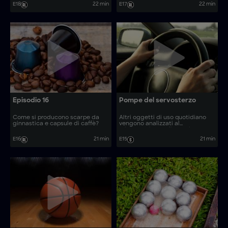
E18
22 min
E17
22 min
Episodio 16
Pompe del servosterzo
Come si producono scarpe da
Altri oggetti di uso quotidiano
ginnastica e capsule di caffè?
vengono analizzati al
microscopio. Quali sono i
processi produttivi dietro oggetti
E16
21 min
E15
21 min
comuni come piatti asiatici in
ciotola e bastoni da passeggio?