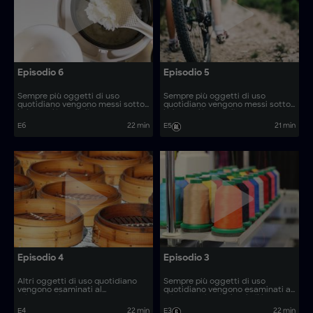
Episodio 6
Episodio 5
Sempre più oggetti di uso
Sempre più oggetti di uso
quotidiano vengono messi sotto
quotidiano vengono messi sotto
la lente d'ingrandimento,
la lente d'ingrandimento,
rivelando il loro processo di
rivelando il loro processo di
E6
22 min
E5
21 min
produzione. Come vengono
produzione. Come vengono
realizzati oggetti quali origami
realizzati oggetti quali
promozionali e cesoie da
aspirapolvere per foglie e detriti,
giardino?
carne in scatola e coltelli da
filetto?
Episodio 4
Episodio 3
Altri oggetti di uso quotidiano
Sempre più oggetti di uso
vengono esaminati al
quotidiano vengono esaminati al
microscopio. Come vengono
microscopio, rivelando il loro
realizzati oggetti quali verande
processo di produzione. Come
E4
22 min
E3
22 min