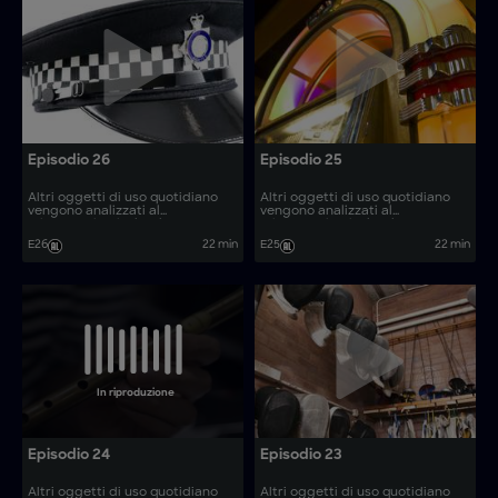
Episodio 26
Episodio 25
Altri oggetti di uso quotidiano
Altri oggetti di uso quotidiano
vengono analizzati al
vengono analizzati al
microscopio, rivelando come
microscopio, rivelando come
vengono prodotti. Come si
vengono prodotti. Come si
E26
22 min
E25
22 min
realizzano articoli come le
realizzano articoli come gli
barche elettriche e le lame da
escavatori a vuoto?
scherma?
In riproduzione
Episodio 24
Episodio 23
Altri oggetti di uso quotidiano
Altri oggetti di uso quotidiano