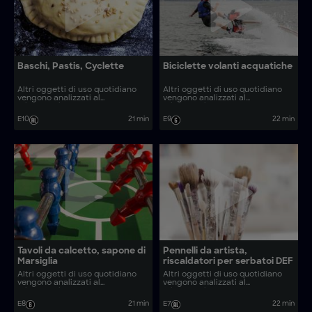
Baschi, Pastis, Cyclette
Biciclette volanti acquatiche
Altri oggetti di uso quotidiano
Altri oggetti di uso quotidiano
vengono analizzati al
vengono analizzati al
microscopio. Come vengono
microscopio. Come vengono
realizzati oggetti comuni come
realizzati oggetti come cordiale
E10
21 min
E9
22 min
baschi, pastis e cyclette?
alla cannella e raspe fatte in
casa?
Tavoli da calcetto, sapone di
Pennelli da artista,
Marsiglia
riscaldatori per serbatoi DEF
Altri oggetti di uso quotidiano
Altri oggetti di uso quotidiano
vengono analizzati al
vengono analizzati al
microscopio. Come vengono
microscopio. Come vengono
realizzati oggetti come sapone
realizzati oggetti come tavoli da
E8
21 min
E7
22 min
di Marsiglia e coltelli Laguiole?
gioco e applique in vetro