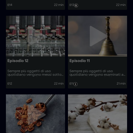
vengono prodotti. Come si
rivelando il loro processo di
E14
22 min
E13
22 min
realizzano articoli come le
produzione. Come vengono
lavagne cancellabili e i fucili ad
realizzati oggetti come i tavoli
aria compressa?
da air hockey?
Episodio 12
Episodio 11
Sempre più oggetti di uso
Sempre più oggetti di uso
quotidiano vengono messi sotto
quotidiano vengono esaminati al
la lente d'ingrandimento,
microscopio, rivelando il loro
rivelando il loro processo di
processo di produzione. Come
E12
22 min
E11
21 min
produzione. Come vengono
vengono realizzati oggetti come
realizzati oggetti come i tavoli
gli stabilizzatori giroscopici?
da shuffleboard?