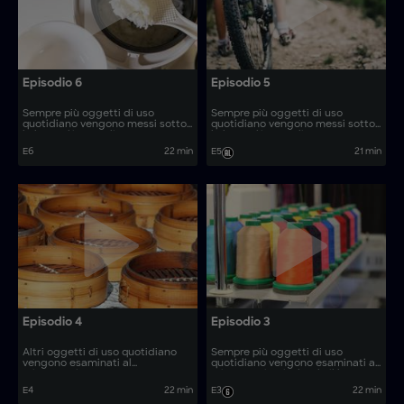
Episodio 6
Episodio 5
Sempre più oggetti di uso
Sempre più oggetti di uso
quotidiano vengono messi sotto
quotidiano vengono messi sotto
la lente d'ingrandimento,
la lente d'ingrandimento,
rivelando il loro processo di
rivelando il loro processo di
E6
22 min
E5
21 min
produzione. Come vengono
produzione. Come vengono
realizzati oggetti quali origami
realizzati oggetti quali
promozionali e cesoie da
aspirapolvere per foglie e detriti,
giardino?
carne in scatola e coltelli da
filetto?
Episodio 4
Episodio 3
Altri oggetti di uso quotidiano
Sempre più oggetti di uso
vengono esaminati al
quotidiano vengono esaminati al
microscopio. Come vengono
microscopio, rivelando il loro
realizzati oggetti quali verande
processo di produzione. Come
E4
22 min
E3
22 min
prefabbricate e pentole in rame?
vengono realizzati oggetti come