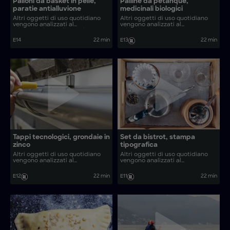
Palloni da basket in pelle,
Palline da pétanque,
paratie antialluvione
medicinali biologici
Altri oggetti di uso quotidiano
Altri oggetti di uso quotidiano
vengono analizzati al
vengono analizzati al
microscopio. Quali sono i
microscopio. Come vengono
processi produttivi dietro oggetti
realizzati oggetti come finitrici
E14
22 min
E13
22 min
comuni come tele in legno e
d’asfalto ed espadrillas basche?
lacci per scarpe?
Tappi tecnologici, grondaie in
Set da bistrot, stampa
zinco
tipografica
Altri oggetti di uso quotidiano
Altri oggetti di uso quotidiano
vengono analizzati al
vengono analizzati al
microscopio. Come vengono
microscopio. Come vengono
realizzati oggetti come il
realizzate le lampade in
E12
22 min
E11
22 min
prosciutto basco tradizionale e le
ceramica di bambù e i
chisteras?
compattatori d’asfalto?