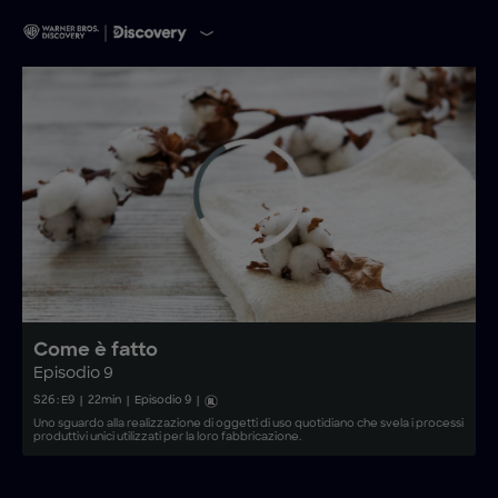
Come è fatto
Episodio 9
S
26
: E
9
|
22
min
|
Episodio 9
|
Uno sguardo alla realizzazione di oggetti di uso quotidiano che svela i processi
produttivi unici utilizzati per la loro fabbricazione.