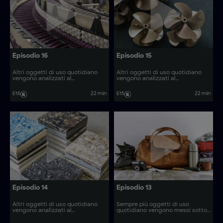
Episodio 16
Episodio 15
Altri oggetti di uso quotidiano
Altri oggetti di uso quotidiano
vengono analizzati al
vengono analizzati al
microscopio, rivelando come
microscopio, rivelando come
vengono prodotti. Come si
vengono prodotti. Come si
E16
22 min
E15
22 min
realizzano articoli come le saune
realizzano articoli come le
retrattili e i coltelli per lame da
gabbie di contenimento e le
segheria?
eliche per barche in materiale
composito?
Episodio 14
Episodio 13
Altri oggetti di uso quotidiano
Sempre più oggetti di uso
vengono analizzati al
quotidiano vengono messi sotto
microscopio, rivelando come
la lente d'ingrandimento,
vengono prodotti. Come si
rivelando il loro processo di