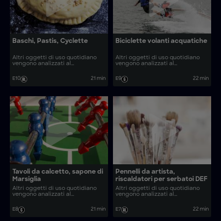
Baschi, Pastis, Cyclette
Biciclette volanti acquatiche
Altri oggetti di uso quotidiano
Altri oggetti di uso quotidiano
vengono analizzati al
vengono analizzati al
microscopio. Come vengono
microscopio. Come vengono
realizzati oggetti comuni come
realizzati oggetti come cordiale
E10
21 min
E9
22 min
baschi, pastis e cyclette?
alla cannella e raspe fatte in
casa?
Tavoli da calcetto, sapone di
Pennelli da artista,
Marsiglia
riscaldatori per serbatoi DEF
Altri oggetti di uso quotidiano
Altri oggetti di uso quotidiano
vengono analizzati al
vengono analizzati al
microscopio. Come vengono
microscopio. Come vengono
realizzati oggetti come sapone
realizzati oggetti come tavoli da
E8
21 min
E7
22 min
di Marsiglia e coltelli Laguiole?
gioco e applique in vetro
artistico?