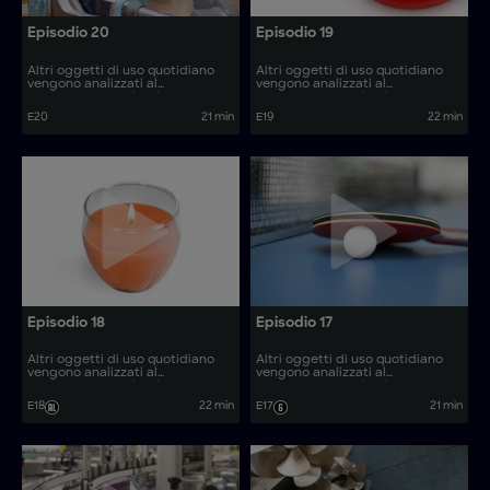
Episodio 20
Episodio 19
Altri oggetti di uso quotidiano
Altri oggetti di uso quotidiano
vengono analizzati al
vengono analizzati al
microscopio, rivelando come
microscopio, rivelando come
vengono prodotti. Come si
vengono prodotti. Come si
E20
21 min
E19
22 min
realizzano articoli come le tavole
realizzano articoli come i cilindri
da paddle e gli aspirapolvere?
per pozzi d’acqua e gli utensili
isolanti?
Episodio 18
Episodio 17
Altri oggetti di uso quotidiano
Altri oggetti di uso quotidiano
vengono analizzati al
vengono analizzati al
microscopio, rivelando come
microscopio, rivelando come
vengono prodotti. Come si
vengono prodotti. Come si
E18
22 min
E17
21 min
realizzano articoli come le
realizzano articoli come i kit di
vitamine gommose e i rimorchi
modelli in plastica e i microscopi
per barche?
ottici?