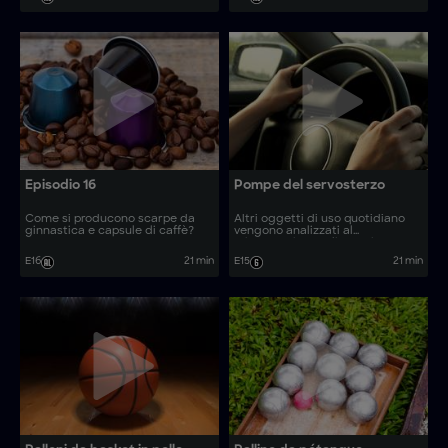
Episodio 16
Pompe del servosterzo
Come si producono scarpe da
Altri oggetti di uso quotidiano
ginnastica e capsule di caffè?
vengono analizzati al
microscopio. Quali sono i
processi produttivi dietro oggetti
E16
21 min
E15
21 min
comuni come piatti asiatici in
ciotola e bastoni da passeggio?