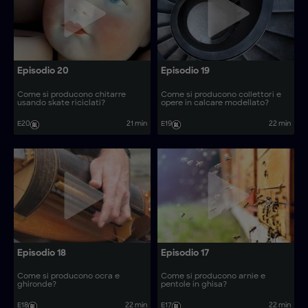
Episodio 20
Episodio 19
Come si producono chitarre
Come si producono collettori e
usando skate riciclati?
opere in calcare modellato?
E20
21 min
E19
22 min
Episodio 18
Episodio 17
Come si producono ocra e
Come si producono arnie e
ghironde?
pentole in ghisa?
E18
22 min
E17
22 min