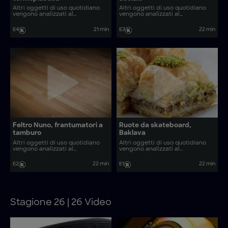
Altri oggetti di uso quotidiano
Altri oggetti di uso quotidiano
vengono analizzati al
vengono analizzati al
microscopio. Come vengono
microscopio. Come vengono
realizzati oggetti come sculture
realizzati oggetti come cibo
E4
21 min
E3
22 min
in vimini e tostatori di caffè?
crudo per animali e lanterne
replica della polizia?
Feltro Nuno, frantumatori a
Ruote da skateboard,
tamburo
Baklava
Altri oggetti di uso quotidiano
Altri oggetti di uso quotidiano
vengono analizzati al
vengono analizzati al
microscopio. Come vengono
microscopio. Come vengono
realizzati oggetti come kimchi e
realizzati oggetti come
E2
22 min
E1
22 min
parquet tradizionali?
Galaktoboureko, filtri CO2 e
candele a nido d’ape?
Stagione 26 | 26 Video