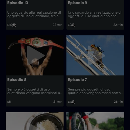
Episodio 10
Episodio 9
Uno sguardo alla realizzazione di
Uno sguardo alla realizzazione di
oggetti di uso quotidiano, tra cui
oggetti di uso quotidiano che
pulegge in acciaio e occhiali in
svela i processi produttivi unici
acetato, che svela i materiali e i
utilizzati per la loro fabbricazione.
E10
22 min
E9
22 min
processi produttivi unici utilizzati
per la loro fabbricazione.
Episodio 8
Episodio 7
Sempre più oggetti di uso
Sempre più oggetti di uso
quotidiano vengono esaminati al
quotidiano vengono messi sotto
microscopio, rivelando il loro
la lente d'ingrandimento,
processo di produzione. Come
rivelando il loro processo di
E8
21 min
E7
21 min
vengono realizzati oggetti come
produzione. Come vengono
i supporti per radar nautici?
realizzati oggetti come gli
utensili per il barbecue?