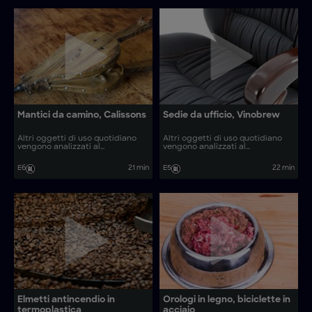
Mantici da camino, Calissons
Sedie da ufficio, Vinobrew
Altri oggetti di uso quotidiano
Altri oggetti di uso quotidiano
vengono analizzati al
vengono analizzati al
microscopio. Come vengono
microscopio. Come vengono
realizzati oggetti come calissons
realizzati oggetti come tamburi
E6
21 min
E5
22 min
e veicoli subacquei?
levigatori rigenerati e litografie?
Elmetti antincendio in
Orologi in legno, biciclette in
termoplastica
acciaio