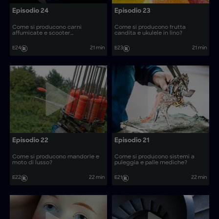
Episodio 24
Episodio 23
Come si producono carni
Come si producono frutta
affumicate e scooter
candita e ukulele in lino?
motorizzati?
E24
21 min
E23
21 min
Episodio 22
Episodio 21
Come si producono mandorle e
Come si producono sistemi a
moto di lusso?
puleggia e palle mediche?
E22
22 min
E21
22 min