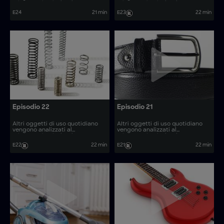
microscopio, rivelando come
microscopio, rivelando come
vengono prodotti. Come si
vengono prodotti. Come si
E24
21 min
E23
22 min
realizzano articoli come le auto
realizzano articoli come i
da corsa Formula F?
trasformatori per droni oceanici
e i puzzle 3D?
Episodio 22
Episodio 21
Altri oggetti di uso quotidiano
Altri oggetti di uso quotidiano
vengono analizzati al
vengono analizzati al
microscopio, rivelando come
microscopio, rivelando come
vengono prodotti. Come si
vengono prodotti. Come si
E22
22 min
E21
22 min
realizzano articoli come le micro-
realizzano articoli come i pannelli
punte da trapano e le barchette?
tattili di avvertimento e i modelli
di motori Stirling?