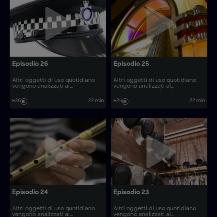
Episodio 26
Episodio 25
Altri oggetti di uso quotidiano
Altri oggetti di uso quotidiano
vengono analizzati al
vengono analizzati al
microscopio, rivelando come
microscopio, rivelando come
vengono prodotti. Come si
vengono prodotti. Come si
E26
22 min
E25
22 min
realizzano articoli come le
realizzano articoli come gli
barche elettriche e le lame da
escavatori a vuoto?
scherma?
Episodio 24
Episodio 23
Altri oggetti di uso quotidiano
Altri oggetti di uso quotidiano
vengono analizzati al
vengono analizzati al