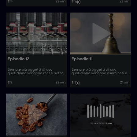
E14
22 min
E13
22 min
realizzano articoli come le
produzione. Come vengono
lavagne cancellabili e i fucili ad
realizzati oggetti come i tavoli
aria compressa?
da air hockey?
Episodio 12
Episodio 11
Sempre più oggetti di uso
Sempre più oggetti di uso
quotidiano vengono messi sotto
quotidiano vengono esaminati al
la lente d'ingrandimento,
microscopio, rivelando il loro
rivelando il loro processo di
processo di produzione. Come
E12
22 min
E11
21 min
produzione. Come vengono
vengono realizzati oggetti come
realizzati oggetti come i tavoli
gli stabilizzatori giroscopici?
da shuffleboard?
In riproduzione