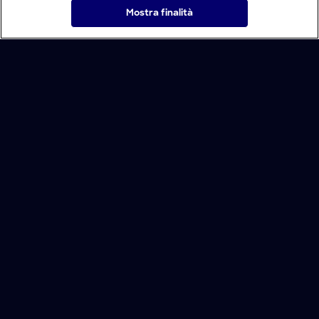
Mostra finalità
Home
Programmi
Live
Cerca
Menu
/
Programmi
/
Come è fatto
/
Episodio 9
Condizioni d'uso
Informativa Privacy
Lavora con noi
Modello Organizzativo
Cookie e scelte pubblicitarie
Problemi di ricezione?