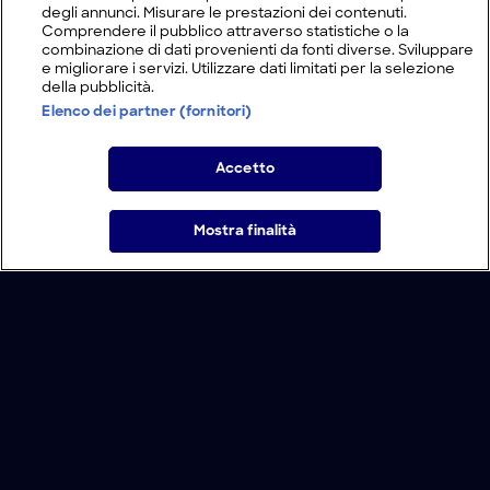
degli annunci. Misurare le prestazioni dei contenuti.
Comprendere il pubblico attraverso statistiche o la
combinazione di dati provenienti da fonti diverse. Sviluppare
e migliorare i servizi. Utilizzare dati limitati per la selezione
della pubblicità.
Elenco dei partner (fornitori)
Accetto
Mostra finalità
Home
Programmi
Live
Cerca
Menu
/
Programmi
/
Diabolical
Condizioni d'uso
Informativa Privacy
Lavora con noi