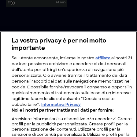
venti forti, neve e temperature
E1
44 min
sotto zero. Rifugiandosi in grotte,
rischiano di respirare gas tossici
mentre cercano di accendere un
fuoco.
La vostra privacy è per noi molto
importante
Se l'utente acconsente, insieme le nostre
affiliate
ai nostri
31
partner possiamo archiviare e accedere ai dati personali
dell'utente per offrirgli un'esperienza di navigazione più
personalizzata. Ciò avviene tramite il trattamento dei dati
personali raccolti dai dati sulla navigazione memorizzati nei
cookie. È possibile fornire/revocare il consenso e opporsi in
qualsiasi momento al trattamento sulla base di un interesse
legittimo facendo clic sul pulsante “Cookie e scelte
pubblicitarie”.
Informativa Privacy
Noi e i nostri partner trattiamo i dati per fornire:
Archiviare informazioni su dispositivo e/o accedervi. Creare
profili per la pubblicità personalizzata. Creare profili per la
personalizzazione dei contenuti. Utilizzare profili per la
selezione di contenuti personalizzati. Utilizzare profili per la