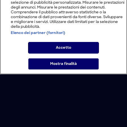
selezione di pubblicità personalizzata. Misurare le prestazioni
degli annunci. Misurare le prestazioni dei contenuti.
Comprendere il pubblico attraverso statistiche o la
combinazione di dati provenienti da fonti diverse. Sviluppare
e migliorare i servizi. Utilizzare dati limitati per la selezione
della pubblicità.
Elenco dei partner (fornitori)
Accetto
Mostra finalità
Home
Programmi
Live
Cerca
Menu
/
Programmi
/
Dual Survival
/
Arido Oregon
Condizioni d'uso
Informativa Privacy