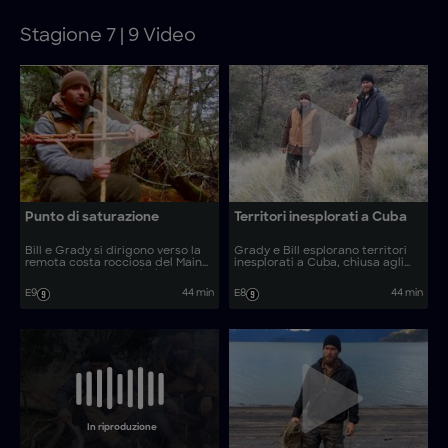
Stagione 7 | 9 Video
Punto di saturazione
Territori inesplorati a Cuba
Bill e Grady si dirigono verso la
Grady e Bill esplorano territori
remota costa rocciosa del Maine,
inesplorati a Cuba, chiusa agli
attraversano una palude e
americani per oltre 55 anni. Tra
affrontano una tempesta. Ma il
coccodrilli e mangrovie intricate,
E9
44 min
E8
44 min
freddo e l’umidità minacciano di
combattono la disidratazione e
porre fine alla loro collaborazione.
cercano di uscire dall’acqua.
In riproduzione