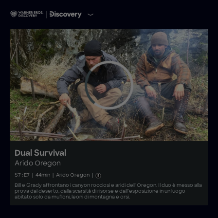
Dual Survival
Arido Oregon
S
7
: E
7
|
44
min
|
Arido Oregon
|
Bill e Grady affrontano i canyon rocciosi e aridi dell’Oregon. Il duo è messo alla
prova dal deserto, dalla scarsità di risorse e dall’esposizione in un luogo
abitato solo da mufloni, leoni di montagna e orsi.