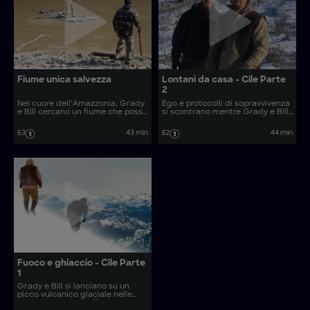
Fiume unica salvezza
Lontani da casa - Cile Parte
2
Nel cuore dell’Amazzonia, Grady
Ego e protocolli di sopravvivenza
e Bill cercano un fiume che possa
si scontrano mentre Grady e Bill
portarli alla salvezza, ma il caldo
cercano di accendere un fuoco
e l’umidità li mettono a dura
nella foresta pluviale cilena. Solo
E3
43 min
E2
44 min
prova.
una caccia riuscita e un fuoco
primitivo possono riavviare la loro
sopravvivenza.
Fuoco e ghiaccio - Cile Parte
1
Grady e Bill si lanciano su un
picco vulcanico glaciale nelle
Ande cilene dove affrontano