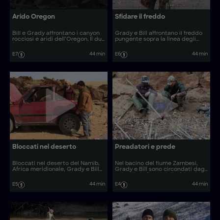
Arido Oregon
Sfidare il freddo
Bill e Grady affrontano i canyon
Grady e Bill affrontano il freddo
rocciosi e aridi dell’Oregon. Il duo
pungente sopra la linea degli
è messo alla prova dal deserto,
alberi nelle Sawtooth Mountains
dalla scarsità di risorse e
dell’Idaho. Tra picchi di granito e
E7
44 min
E6
44 min
dall’esposizione in un luogo
neve, la natura li ostacola e un
abitato solo da mufloni, leoni di
errore da principianti potrebbe
montagna e orsi.
costare caro.
Bloccati nel deserto
Preadatori e prede
Bloccati nel deserto del Namib,
Nel bacino del fiume Zambesi,
Africa meridionale, Grady e Bill
Grady e Bill sono circondati dagli
usano un’auto in panne per
animali più feroci dell’Africa. È
fuoco, riparo e segnale di
stagione secca, e ogni creatura
E5
44 min
E4
44 min
soccorso. Senza acqua, riciclano
compete per acqua e cibo.
liquidi mentre una malattia
Serviranno fuoco e fortuna per
minaccia Grady.
sopravvivere.