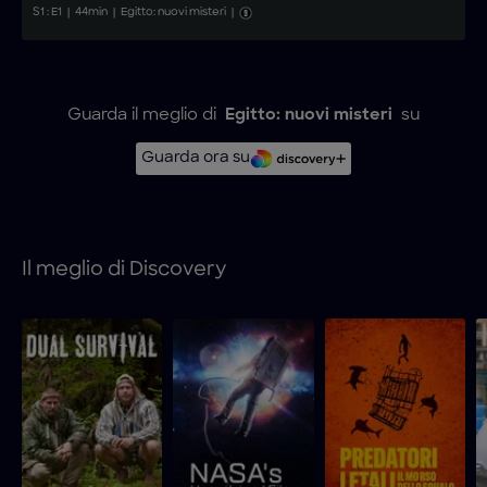
S
1
: E
1
|
44
min
|
Egitto: nuovi misteri
|
Guarda il meglio di
Egitto: nuovi misteri
su
Guarda ora su
Il meglio di Discovery