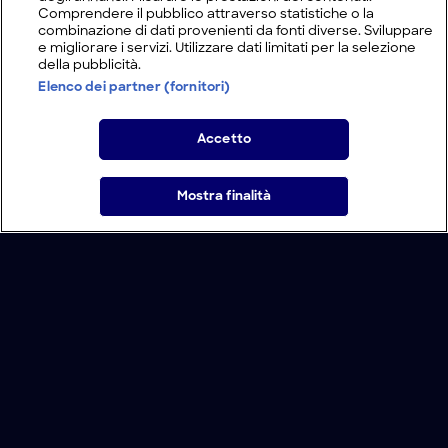
Comprendere il pubblico attraverso statistiche o la
combinazione di dati provenienti da fonti diverse. Sviluppare
e migliorare i servizi. Utilizzare dati limitati per la selezione
della pubblicità.
Elenco dei partner (fornitori)
Accetto
Mostra finalità
Home
Programmi
Live
Cerca
Menu
/
Programmi
/
Egitto: nuovi misteri
Condizioni d'uso
Informativa Privacy
Lavora con noi
Modello Organizzativo