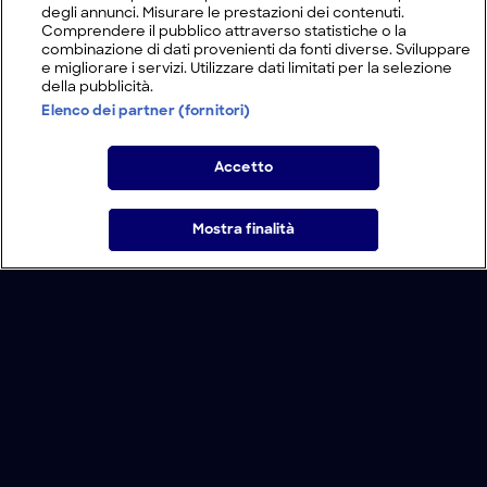
degli annunci. Misurare le prestazioni dei contenuti.
Comprendere il pubblico attraverso statistiche o la
combinazione di dati provenienti da fonti diverse. Sviluppare
e migliorare i servizi. Utilizzare dati limitati per la selezione
della pubblicità.
Elenco dei partner (fornitori)
Accetto
Mostra finalità
Home
Programmi
Live
Cerca
Menu
/
Programmi
/
Expedition Deep Ocean
Condizioni d'uso
Informativa Privacy
Lavora con noi