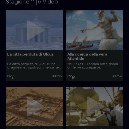
Stagione 11 | 6 Video
La città perduta di Olous
Alla ricerca della vera
Atlantide
La città perduta di Olous: una
Nel 373 a.C., l’antica città greca
grande metropoli sommersa nel
di Helike scomparve.
Mediterraneo.
E6
43 min
E5
43 min