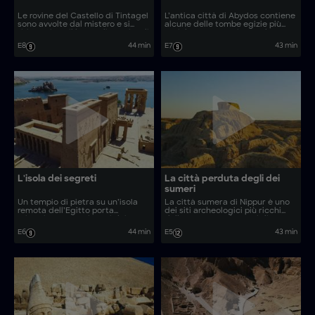
Le rovine del Castello di Tintagel
L’antica città di Abydos contiene
sono avvolte dal mistero e si
alcune delle tombe egizie più
ritiene siano il luogo di nascita di
antiche e un tempio sepolto
Re Artù. Gli esperti usano
legato a un misterioso culto
E8
44 min
E7
43 min
tecnologie all’avanguardia per
della morte. Gli archeologi usano
svelare i segreti di questa
droni all’avanguardia per
struttura e rivelare la verità
indagare sui segreti nascosti
dietro un sovrano leggendario.
dietro i primi faraoni.
L'isola dei segreti
La città perduta degli dei
sumeri
Un tempio di pietra su un’isola
La città sumera di Nippur è uno
remota dell’Egitto porta
dei siti archeologici più ricchi
misteriosamente i nomi dei
della Terra, ma decenni di
leader più famosi del mondo
conflitti ne hanno impedito
E6
44 min
E5
43 min
antico. Gli esperti usano
l’esplorazione. Gli esperti sono
tecnologie all’avanguardia per
riusciti finalmente a svelare i
indagare sul perché faraoni ed
misteri dietro la città più sacra
imperatori hanno costruito
della Mesopotamia.
monumenti in questo sito.