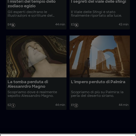
I misteri del tempio dello
I segreti del viale delle sfingi
zodiaco egizio
Gli esperti decifrano le
Il Viale delle Sfingi è stato
illustrazioni e scritture del
finalmente riportato alla luce.
tempio di Dendera.
E4
44 min
E3
43 min
La tomba perduta di
L'impero perduto di Palmira
Alessanrdro Magno
Scopriamo dove è realmente
Scopriamo di più su Palmira: la
sepolto Alessandro Magno.
perla del deserto siriano.
E2
44 min
E1
44 min