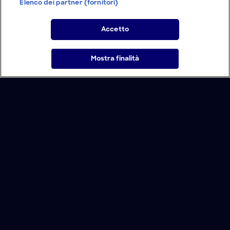
Elenco dei partner (fornitori)
Accetto
Mostra finalità
Home
Programmi
Live
Cerca
Menu
/
Programmi
/
I segreti delle strutture
/
I segreti di Villa Adriana
Condizioni d'uso
Informativa Privacy
Lavora con noi
Modello Organizzativo
Cookie e scelte pubblicitarie