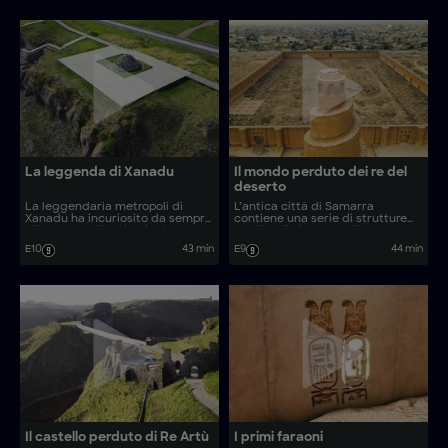
La leggenda di Xanadu
Il mondo perduto dei re del
deserto
La leggendaria metropoli di
L’antica città di Samarra
Xanadu ha incuriosito da sempre
contiene una serie di strutture
gli esperti. Gli archeologi
medievali che custodiscono i
utilizzano tecniche di imaging
segreti di uno dei più grandi
E10
43 min
E9
44 min
aereo all’avanguardia per
imperi del mondo. Gli archeologi
indagare sulle nuove scoperte e
utilizzano tecnologie
rivelare la verità dietro questa
pionieristiche per indagare sulla
mitica città perduta.
sua straordinaria ascesa al
potere.
Il castello perduto di Re Artù
I primi faraoni