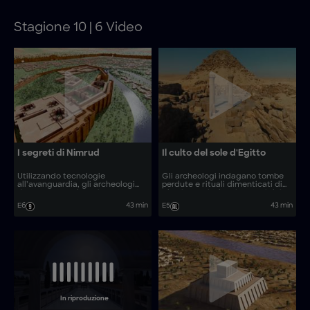
dietro la misteriosa metropoli
persiana.
Stagione 10 | 6 Video
I segreti di Nimrud
Il culto del sole d'Egitto
Utilizzando tecnologie
Gli archeologi indagano tombe
all’avanguardia, gli archeologi
perdute e rituali dimenticati di
ricompongono le rovine
Abusir per rivelare i segreti dei
dell’antica città di Nimrud.
faraoni del Culto del Sole
E6
43 min
E5
43 min
d’Egitto.
In riproduzione