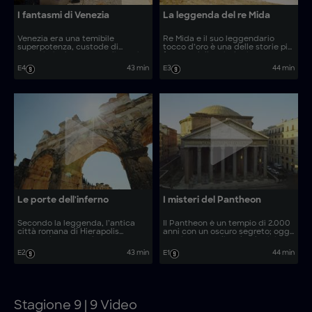
I fantasmi di Venezia
La leggenda del re Mida
Venezia era una temibile
Re Mida e il suo leggendario
superpotenza, custode di
tocco d’oro è una delle storie più
segreti, ricchezze e tradimenti.
famose della mitologia greca.
Oggi, gli scienziati utilizzano una
Ora, grazie a metodi
E4
43 min
E3
44 min
tecnologia pionieristica di
archeologici avanzati, gli esperti
imaging acustico per scoprire le
si addentrano nei misteriosi
antiche fondamenta della città e
tumuli antichi per indagare la
rivelare come sia ancora in piedi.
verità dietro il mito.
Le porte dell'inferno
I misteri del Pantheon
Secondo la leggenda, l’antica
Il Pantheon è un tempio di 2.000
città romana di Hierapolis
anni con un oscuro segreto; oggi,
nasconde un portale segreto per
grazie a metodi archeologici
l’oltretomba sotto le sue strade.
all’avanguardia e a nuove prove,
E2
43 min
E1
44 min
Gli archeologi ottengono un raro
gli esperti guardano sotto le
accesso per indagare la verità
strade di Roma per scoprire
mortale dietro questi miti
perché è stato costruito e come
infernali.
è sopravvissuto così a lungo.
Stagione 9 | 9 Video