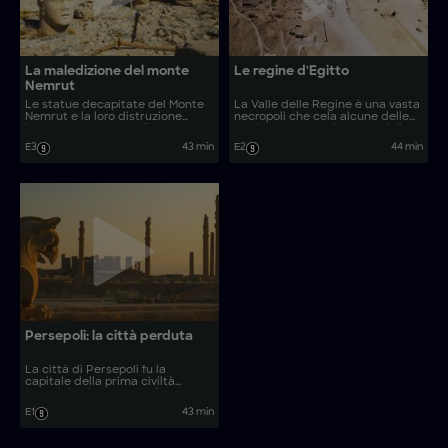
La maledizione del monte
Le regine d'Egitto
Nemrut
Le statue decapitate del Monte
La Valle delle Regine è una vasta
Nemrut e la loro distruzione
necropoli che cela alcune delle
hanno sconcertato gli esperti
tombe più straordinarie e delle
per secoli. Gli archeologi
donne più potenti dell’Egitto. Gli
E3
43 min
E2
44 min
decifrano iscrizioni criptiche e
investigatori utilizzano
utilizzano analisi geofisiche
tecnologie all’avanguardia per
innovative per svelare il mistero
svelare gli enigmatici segreti
dietro questa antica
dietro queste antiche faraone.
megastruttura.
Persepoli: la città perduta
La città di Persepoli fu la
capitale della prima civiltà
imperiale che conquistò gran
parte del mondo antico
E1
43 min
conosciuto. Gli esperti utilizzano
tecniche avanzate di archeologia
forense per svelare i segreti