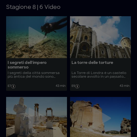
Stagione 8 | 6 Video
I segreti dell'impero
La torre delle torture
sommerso
I segreti della città sommersa
La Torre di Londra è un castello
più antica del mondo sono
secolare avvolto in un passato
perduti nella storia, ma
misterioso e macabro. Gli esperti
l’archeologia subacquea hi-tech
indagano su questo capolavoro
E7
43 min
E5
43 min
risponde a domande rimaste
ingegneristico e su come si sia
senza risposta. Gli esperti
trasformato in una prigione
esplorano rovine sommerse e
famigerata, intrisa di sangue e
rivelano nuove scoperte su uno
intrighi.
dei primi grandi imperi.