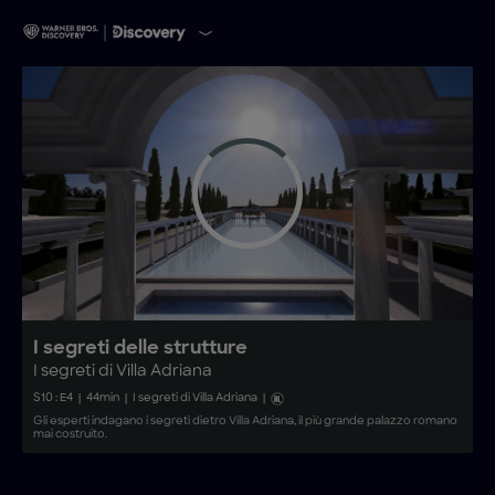
I segreti delle strutture
I segreti di Villa Adriana
S
10
: E
4
|
44
min
|
I segreti di Villa Adriana
|
Gli esperti indagano i segreti dietro Villa Adriana, il più grande palazzo romano
mai costruito.