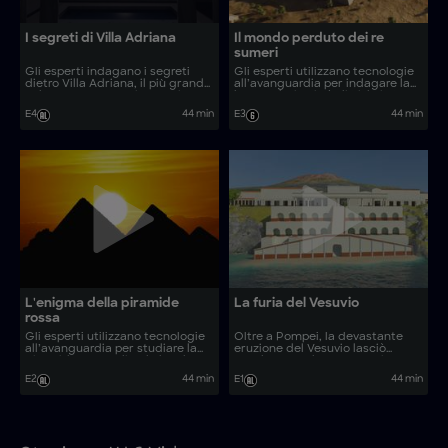
I segreti di Villa Adriana
Il mondo perduto dei re
sumeri
Gli esperti indagano i segreti
Gli esperti utilizzano tecnologie
dietro Villa Adriana, il più grande
all’avanguardia per indagare la
palazzo romano mai costruito.
leggendaria città di Kish, in Iraq,
e rivelarne le origini dei re e della
E4
44 min
E3
44 min
regalità.
L'enigma della piramide
La furia del Vesuvio
rossa
Gli esperti utilizzano tecnologie
Oltre a Pompei, la devastante
all’avanguardia per studiare la
eruzione del Vesuvio lasciò
Piramide Rossa di Dahshur, la
sepolto sotto le sue ceneri un
prima vera piramide dell’antico
altro misterioso insediamento
E2
44 min
E1
44 min
Egitto.
romano.