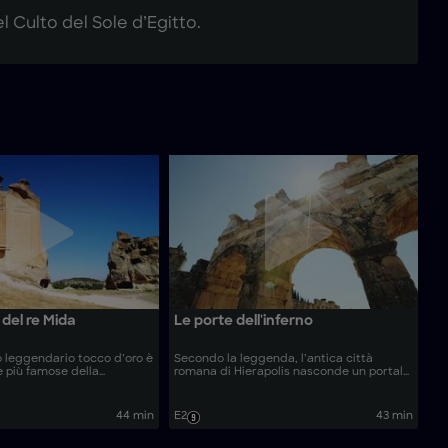
l Culto del Sole d’Egitto.
del re Mida
Le porte dell'inferno
uo leggendario tocco d’oro è
Secondo la leggenda, l’antica città
e più famose della
romana di Hierapolis nasconde un portale
a. Ora, grazie a metodi
segreto per l’oltretomba sotto le sue
anzati, gli esperti si
strade. Gli archeologi ottengono un raro
 misteriosi tumuli antichi
accesso per indagare la verità mortale
44 min
E2
43 min
verità dietro il mito.
dietro questi miti infernali.