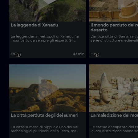
La leggenda di Xanadu
Il mondo perduto dei r
deserto
La leggendaria metropoli di Xanadu ha
L’antica città di Samarra c
incuriosito da sempre gli esperti. Gli
serie di strutture medieval
archeologi utilizzano tecniche di imaging
custodiscono i segreti di u
aereo all’avanguardia per indagare sulle
grandi imperi del mondo. G
nuove scoperte e rivelare la verità dietro
utilizzano tecnologie pionie
E10
43 min
E9
questa mitica città perduta.
indagare sulla sua straordi
potere.
La città perduta degli dei sumeri
La maledizione del m
La città sumera di Nippur è uno dei siti
Le statue decapitate del 
archeologici più ricchi della Terra, ma
la loro distruzione hanno s
decenni di conflitti ne hanno impedito
esperti per secoli. Gli arch