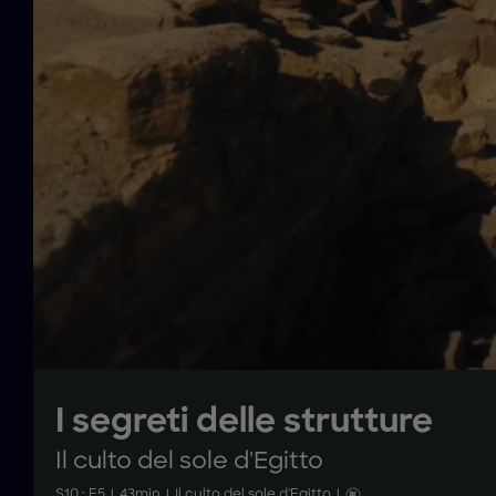
I segreti delle strutture
Il culto del sole d'Egitto
S
10
: E
5
|
43
min
|
Il culto del sole d'Egitto
|