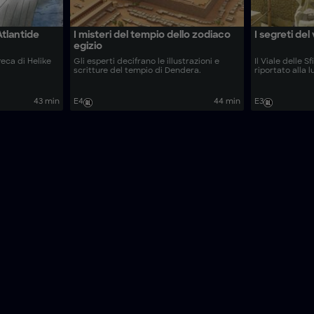
Atlantide
I misteri del tempio dello zodiaco
I segreti del 
egizio
greca di Helike
Gli esperti decifrano le illustrazioni e
Il Viale delle S
scritture del tempio di Dendera.
riportato alla l
43 min
E4
44 min
E3