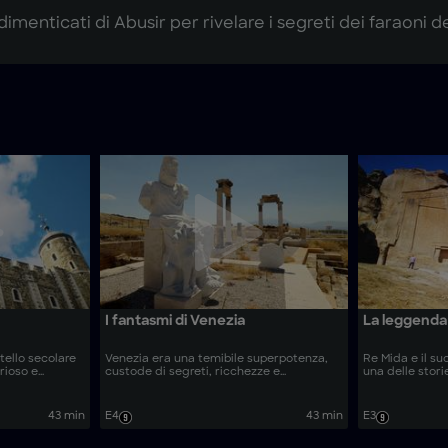
menticati di Abusir per rivelare i segreti dei faraoni de
I fantasmi di Venezia
La leggenda 
tello secolare
Venezia era una temibile superpotenza,
Re Mida e il s
rioso e
custode di segreti, ricchezze e
una delle stori
ano su questo
tradimenti. Oggi, gli scienziati utilizzano
mitologia grec
e su come si
una tecnologia pionieristica di imaging
archeologici av
ione
acustico per scoprire le antiche
addentrano nei
43 min
E4
43 min
E3
e e intrighi.
fondamenta della città e rivelare come
per indagare la 
sia ancora in piedi.