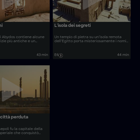
ni
L'isola dei segreti
 di Abydos contiene alcune
Un tempio di pietra su un’isola remota
izie più antiche e un
dell’Egitto porta misteriosamente i nomi
 legato a un misterioso
dei leader più famosi del mondo antico.
te. Gli archeologi usano
Gli esperti usano tecnologie
uardia per indagare sui
all’avanguardia per indagare sul perché
43 min
E6
44 min
 dietro i primi faraoni.
faraoni ed imperatori hanno costruito
monumenti in questo sito.
 città perduta
epoli fu la capitale della
imperiale che conquistò
 mondo antico conosciuto.