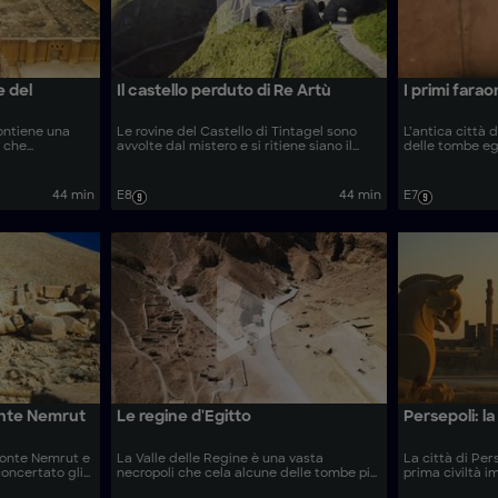
e del
Il castello perduto di Re Artù
I primi farao
ontiene una
Le rovine del Castello di Tintagel sono
L’antica città
i che
avvolte dal mistero e si ritiene siano il
delle tombe eg
no dei più
luogo di nascita di Re Artù. Gli esperti
tempio sepolto
li archeologi
usano tecnologie all’avanguardia per
culto della mor
ristiche per
svelare i segreti di questa struttura e
droni all’avang
44 min
E8
44 min
E7
naria ascesa al
rivelare la verità dietro un sovrano
segreti nascosti
leggendario.
onte Nemrut
Le regine d'Egitto
Persepoli: la
Monte Nemrut e
La Valle delle Regine è una vasta
La città di Pers
concertato gli
necropoli che cela alcune delle tombe più
prima civiltà 
eologi
straordinarie e delle donne più potenti
gran parte del