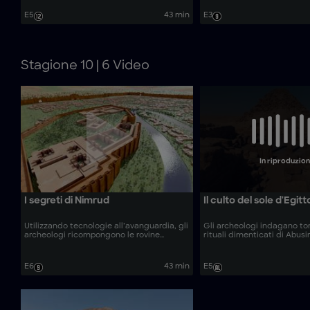
l’esplorazione. Gli esperti sono riusciti
decifrano iscrizioni criptic
finalmente a svelare i misteri dietro la
analisi geofisiche innovative
E5
43 min
E3
città più sacra della Mesopotamia.
mistero dietro questa anti
megastruttura.
Stagione 10 | 6 Video
In riproduzio
I segreti di Nimrud
Il culto del sole d'Egitt
Utilizzando tecnologie all’avanguardia, gli
Gli archeologi indagano t
archeologi ricompongono le rovine
rituali dimenticati di Abusir
dell’antica città di Nimrud.
segreti dei faraoni del Cult
d’Egitto.
E6
43 min
E5