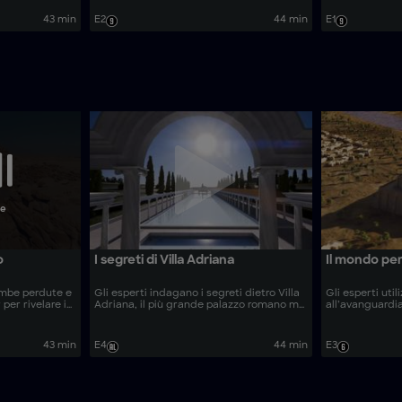
he e utilizzano
dell’Egitto. Gli investigatori utilizzano
Gli esperti uti
 per svelare il
tecnologie all’avanguardia per svelare gli
archeologia for
43 min
E2
44 min
E1
ca
enigmatici segreti dietro queste antiche
dietro la miste
faraone.
ne
o
I segreti di Villa Adriana
Il mondo per
ombe perdute e
Gli esperti indagano i segreti dietro Villa
Gli esperti uti
 per rivelare i
Adriana, il più grande palazzo romano mai
all’avanguardi
o del Sole
costruito.
leggendaria citt
rivelarne le ori
43 min
E4
44 min
E3