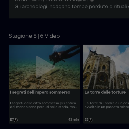
Gli archeologi indagano tombe perdute e rituali di
Stagione 8 | 6 Video
I segreti dell'impero sommerso
La torre delle torture
I segreti della città sommersa più antica
La Torre di Londra è un cas
del mondo sono perduti nella storia, ma
avvolto in un passato miste
l’archeologia subacquea hi-tech risponde
macabro. Gli esperti indag
a domande rimaste senza risposta. Gli
capolavoro ingegneristico 
esperti esplorano rovine sommerse e
sia trasformato in una prig
E7
43 min
E5
rivelano nuove scoperte su uno dei primi
famigerata, intrisa di sangu
grandi imperi.