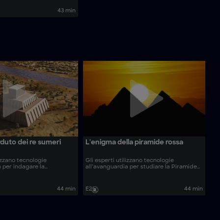
lizzano tecniche avanzate di
ense per svelare i segreti
43 min
riosa metropoli persiana.
duto dei re sumeri
L'enigma della piramide rossa
lizzano tecnologie
Gli esperti utilizzano tecnologie
a per indagare la
all’avanguardia per studiare la Piramide
à di Kish, in Iraq, e
Rossa di Dahshur, la prima vera piramide
gini dei re e della regalità.
dell’antico Egitto.
44 min
E2
44 min