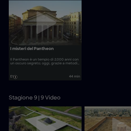
I misteri del Pantheon
Il Pantheon è un tempio di 2.000 anni con
un oscuro segreto; oggi, grazie a metodi
archeologici all’avanguardia e a nuove
prove, gli esperti guardano sotto le
strade di Roma per scoprire perché è
E1
44 min
stato costruito e come è sopravvissuto
così a lungo.
Stagione 9 | 9 Video