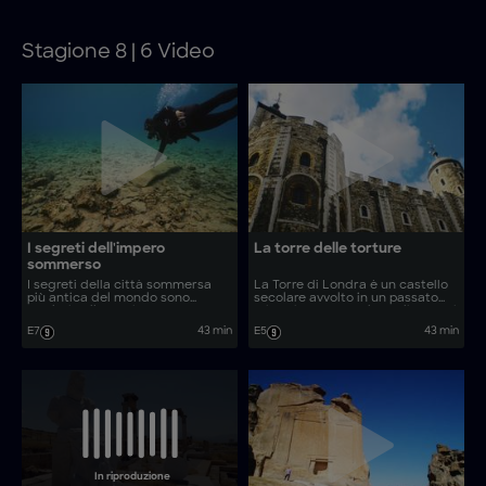
Stagione 8 | 6 Video
I segreti dell'impero
La torre delle torture
sommerso
I segreti della città sommersa
La Torre di Londra è un castello
più antica del mondo sono
secolare avvolto in un passato
perduti nella storia, ma
misterioso e macabro. Gli esperti
l’archeologia subacquea hi-tech
indagano su questo capolavoro
E7
43 min
E5
43 min
risponde a domande rimaste
ingegneristico e su come si sia
senza risposta. Gli esperti
trasformato in una prigione
esplorano rovine sommerse e
famigerata, intrisa di sangue e
rivelano nuove scoperte su uno
intrighi.
dei primi grandi imperi.
In riproduzione