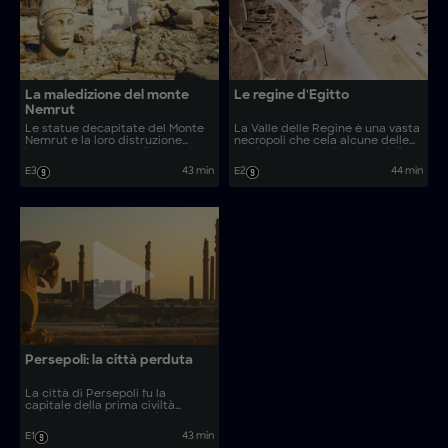
La maledizione del monte
Le regine d'Egitto
Nemrut
Le statue decapitate del Monte
La Valle delle Regine è una vasta
Nemrut e la loro distruzione
necropoli che cela alcune delle
hanno sconcertato gli esperti
tombe più straordinarie e delle
per secoli. Gli archeologi
donne più potenti dell’Egitto. Gli
E3
43 min
E2
44 min
decifrano iscrizioni criptiche e
investigatori utilizzano
utilizzano analisi geofisiche
tecnologie all’avanguardia per
innovative per svelare il mistero
svelare gli enigmatici segreti
dietro questa antica
dietro queste antiche faraone.
megastruttura.
Persepoli: la città perduta
La città di Persepoli fu la
capitale della prima civiltà
imperiale che conquistò gran
parte del mondo antico
E1
43 min
conosciuto. Gli esperti utilizzano