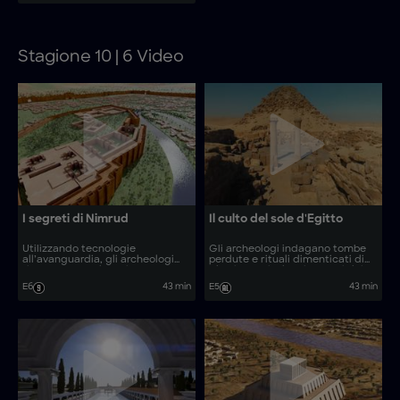
tecniche avanzate di archeologia
forense per svelare i segreti
dietro la misteriosa metropoli
persiana.
Stagione 10 | 6 Video
I segreti di Nimrud
Il culto del sole d'Egitto
Utilizzando tecnologie
Gli archeologi indagano tombe
all’avanguardia, gli archeologi
perdute e rituali dimenticati di
ricompongono le rovine
Abusir per rivelare i segreti dei
dell’antica città di Nimrud.
faraoni del Culto del Sole
E6
43 min
E5
43 min
d’Egitto.