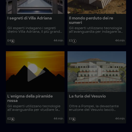
I segreti di Villa Adriana
Il mondo perduto dei re
sumeri
Gli esperti indagano i segreti
Gli esperti utilizzano tecnologie
dietro Villa Adriana, il più grande
all’avanguardia per indagare la
palazzo romano mai costruito.
leggendaria città di Kish, in Iraq,
e rivelarne le origini dei re e della
E4
44 min
E3
44 min
regalità.
L'enigma della piramide
La furia del Vesuvio
rossa
Gli esperti utilizzano tecnologie
Oltre a Pompei, la devastante
all’avanguardia per studiare la
eruzione del Vesuvio lasciò
Piramide Rossa di Dahshur, la
sepolto sotto le sue ceneri un
prima vera piramide dell’antico
altro misterioso insediamento
E2
44 min
E1
44 min
Egitto.
romano.