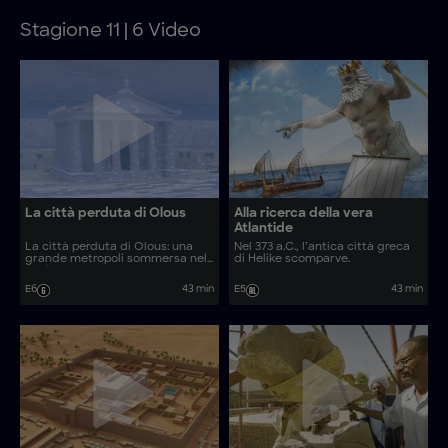
Stagione 11 | 6 Video
La città perduta di Olous
Alla ricerca della vera
Atlantide
La città perduta di Olous: una
Nel 373 a.C., l’antica città greca
grande metropoli sommersa nel
di Helike scomparve.
Mediterraneo.
E6
43 min
E5
43 min