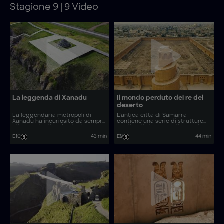
Stagione 9 | 9 Video
La leggenda di Xanadu
Il mondo perduto dei re del
deserto
La leggendaria metropoli di
L’antica città di Samarra
Xanadu ha incuriosito da sempre
contiene una serie di strutture
gli esperti. Gli archeologi
medievali che custodiscono i
utilizzano tecniche di imaging
segreti di uno dei più grandi
E10
43 min
E9
44 min
aereo all’avanguardia per
imperi del mondo. Gli archeologi
indagare sulle nuove scoperte e
utilizzano tecnologie
rivelare la verità dietro questa
pionieristiche per indagare sulla
mitica città perduta.
sua straordinaria ascesa al
potere.