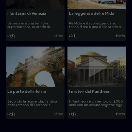
I fantasmi di Venezia
La leggenda del re Mida
Venezia era una temibile
Re Mida e il suo leggendario
superpotenza, custode di
tocco d’oro è una delle storie più
segreti, ricchezze e tradimenti.
famose della mitologia greca.
Oggi, gli scienziati utilizzano una
Ora, grazie a metodi
E4
43 min
E3
44 min
tecnologia pionieristica di
archeologici avanzati, gli esperti
imaging acustico per scoprire le
si addentrano nei misteriosi
antiche fondamenta della città e
tumuli antichi per indagare la
rivelare come sia ancora in piedi.
verità dietro il mito.
Le porte dell'inferno
I misteri del Pantheon
Secondo la leggenda, l’antica
Il Pantheon è un tempio di 2.000
città romana di Hierapolis
anni con un oscuro segreto; oggi,
nasconde un portale segreto per
grazie a metodi archeologici
l’oltretomba sotto le sue strade.
all’avanguardia e a nuove prove,
E2
43 min
E1
44 min
Gli archeologi ottengono un raro
gli esperti guardano sotto le
accesso per indagare la verità
strade di Roma per scoprire
mortale dietro questi miti
perché è stato costruito e come
infernali.
è sopravvissuto così a lungo.