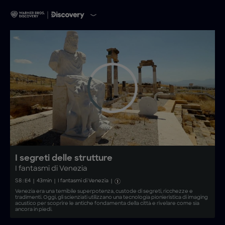
I segreti delle strutture
I fantasmi di Venezia
S
8
: E
4
|
43
min
|
I fantasmi di Venezia
|
Venezia era una temibile superpotenza, custode di segreti, ricchezze e
tradimenti. Oggi, gli scienziati utilizzano una tecnologia pionieristica di imaging
acustico per scoprire le antiche fondamenta della città e rivelare come sia
ancora in piedi.