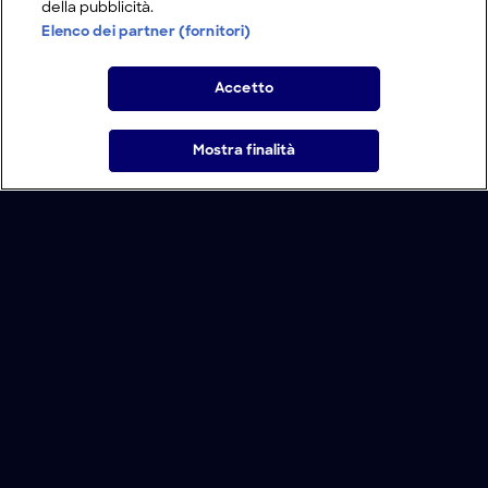
della pubblicità.
Elenco dei partner (fornitori)
Accetto
Mostra finalità
Home
Programmi
Live
Cerca
Menu
/
Programmi
/
I segreti delle strutture
/
I fantasmi di Venezia
Condizioni d'uso
Informativa Privacy
Lavora con noi
Modello Organizzativo