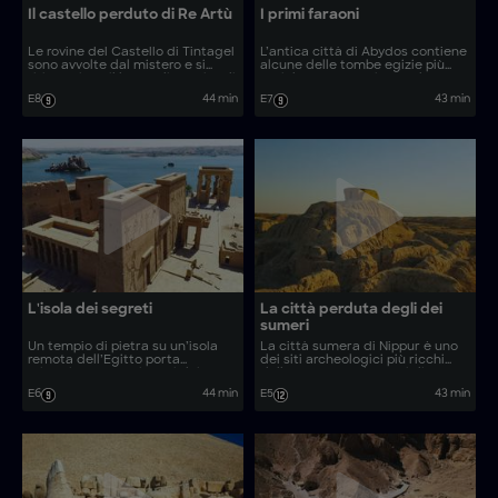
Il castello perduto di Re Artù
I primi faraoni
Le rovine del Castello di Tintagel
L’antica città di Abydos contiene
sono avvolte dal mistero e si
alcune delle tombe egizie più
ritiene siano il luogo di nascita di
antiche e un tempio sepolto
Re Artù. Gli esperti usano
legato a un misterioso culto
E8
44 min
E7
43 min
tecnologie all’avanguardia per
della morte. Gli archeologi usano
svelare i segreti di questa
droni all’avanguardia per
struttura e rivelare la verità
indagare sui segreti nascosti
dietro un sovrano leggendario.
dietro i primi faraoni.
L'isola dei segreti
La città perduta degli dei
sumeri
Un tempio di pietra su un’isola
La città sumera di Nippur è uno
remota dell’Egitto porta
dei siti archeologici più ricchi
misteriosamente i nomi dei
della Terra, ma decenni di
leader più famosi del mondo
conflitti ne hanno impedito
E6
44 min
E5
43 min
antico. Gli esperti usano
l’esplorazione. Gli esperti sono
tecnologie all’avanguardia per
riusciti finalmente a svelare i
indagare sul perché faraoni ed
misteri dietro la città più sacra
imperatori hanno costruito
della Mesopotamia.
monumenti in questo sito.