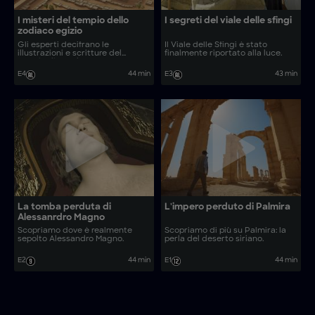
I misteri del tempio dello
I segreti del viale delle sfingi
zodiaco egizio
Gli esperti decifrano le
Il Viale delle Sfingi è stato
illustrazioni e scritture del
finalmente riportato alla luce.
tempio di Dendera.
E4
44 min
E3
43 min
La tomba perduta di
L'impero perduto di Palmira
Alessanrdro Magno
Scopriamo dove è realmente
Scopriamo di più su Palmira: la
sepolto Alessandro Magno.
perla del deserto siriano.
E2
44 min
E1
44 min