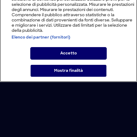
selezione di pubblicità personalizzata. Misurare le prestazioni
degli annunci. Misurare le prestazioni dei contenuti.
Comprendere il pubblico attraverso statistiche o la
combinazione di dati provenienti da fonti diverse. Sviluppare
e migliorare i servizi. Utilizzare dati limitati per la selezione
della pubblicità.
Elenco dei partner (fornitori)
Accetto
Mostra finalità
Home
Programmi
Live
Cerca
Menu
/
Programmi
/
Jared Fogle - Il mostro di Subway
Condizioni d'uso
Informativa Privacy