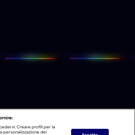
ornire:
edervi. Creare profili per la
 la personalizzazione dei