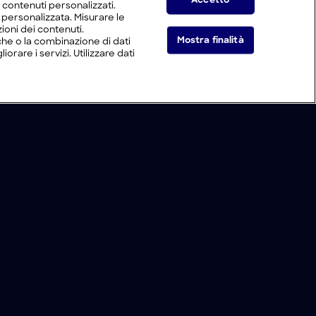
Accetto
i contenuti personalizzati.
tà personalizzata. Misurare le
ioni dei contenuti.
Mostra finalità
he o la combinazione di dati
orare i servizi. Utilizzare dati
Live Now
Cookie e scelte pubblicitarie
Problemi di ricezione?