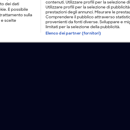
contenuti. Utilizzare profili per la selezione d
to dei dati
Utilizzare profili per la selezione di pubblici
kie. È possibile
prestazioni degli annunci. Misurare le prestaz
trattamento sulla
Comprendere il pubblico attraverso statistic
 e scelte
provenienti da fonti diverse. Sviluppare e migli
limitati per la selezione della pubblicità.
Elenco dei partner (fornitori)
sini
Lavora con noi
Modello Organizzativo