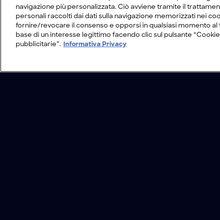
navigazione più personalizzata. Ciò avviene tramite il trattamen
personali raccolti dai dati sulla navigazione memorizzati nei coo
fornire/revocare il consenso e opporsi in qualsiasi momento al 
base di un interesse legittimo facendo clic sul pulsante “Cookie
pubblicitarie”.
Informativa Privacy
/
Programmi
/
L’attacco dei calabroni assas
Condizioni d'uso
Informativa Privacy