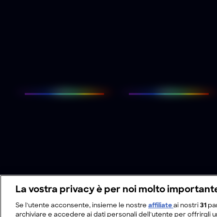
La vostra privacy è per noi molto important
Se l'utente acconsente, insieme le nostre
affiliate
ai nostri
31
pa
archiviare e accedere ai dati personali dell'utente per offrirgli 