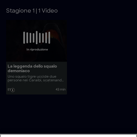
Stagione 1 | 1 Video
In riproduzione
La leggenda dello squalo
demoniaco
Uno squalo tigre uccide due
persone nei Caraibi, scatenando
il timore che si tratti del
leggendario squalo diavolo. Una
E1
43 min
squadra rintraccia lo squalo e
scopre che una forza sismica è la
causa dell'aggressività degli
squali in quelle acque.