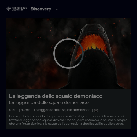
La leggenda dello squalo demoniaco
La leggenda dello squalo demoniaco
S
1
: E
1
|
43
min
|
La leggenda dello squalo demoniaco
|
Uno squalo tigre uccide due persone nei Caraibi, scatenando il timore che si
tratti del leggendario squalo diavolo. Una squadra rintraccia lo squalo e scopre
che una forza sismica è la causa dell'aggressività degli squali in quelle acque.