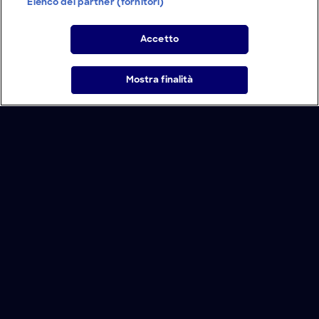
Elenco dei partner (fornitori)
Accetto
Mostra finalità
Home
Programmi
Live
Cerca
Menu
/
Programmi
/
La leggenda dello squalo demoniaco
/
La leggenda dello squalo demoniaco
Condizioni d'uso
Informativa Privacy
Lavora con noi
Modello Organizzativo
Cookie e scelte pubblicitarie