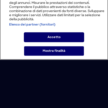
degli annunci. Misurare le prestazioni dei contenuti.
Comprendere il pubblico attraverso statistiche o la
combinazione di dati provenienti da fonti diverse. Sviluppare
e migliorare i servizi. Utilizzare dati limitati per la selezione
della pubblicità.
Elenco dei partner (fornitori)
Accetto
Mostra finalità
Home
Programmi
Live
Cerca
Menu
/
Programmi
/
Lavori sporchi on the road
Condizioni d'uso
Informativa Privacy
Lavora con noi