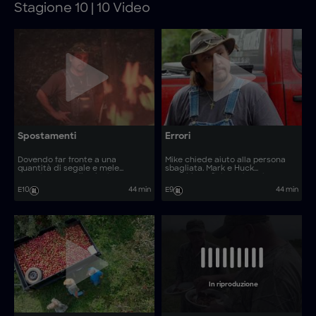
Stagione 10 | 10 Video
Spostamenti
Errori
Dovendo far fronte a una
Mike chiede aiuto alla persona
quantità di segale e mele
sbagliata. Mark e Huck
superiore a quella che i Laws
potrebbero finire nei guai.
possono gestire, Josh sposta il
E10
44 min
E9
44 min
suo alambicco a vapore in
Virginia. Mike e Jerry rischiano
una grossa fuga nel granaio di un
contadino.
In riproduzione