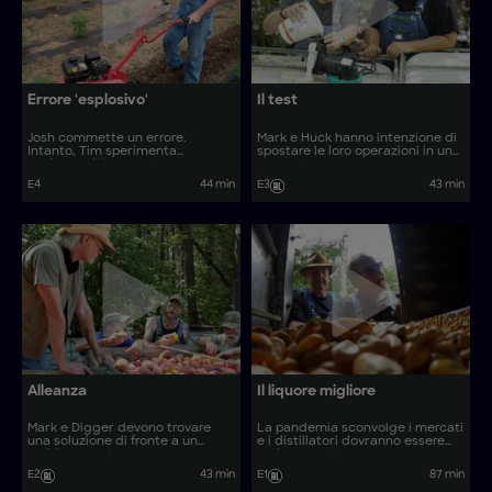
Errore 'esplosivo'
Il test
Josh commette un errore.
Mark e Huck hanno intenzione di
Intanto, Tim sperimenta
spostare le loro operazioni in una
qualcosa di innovativo.
zona più nascosta.
E4
44 min
E3
43 min
Alleanza
Il liquore migliore
Mark e Digger devono trovare
La pandemia sconvolge i mercati
una soluzione di fronte a un
e i distillatori dovranno essere
problema serio.
molto creativi.
E2
43 min
E1
87 min