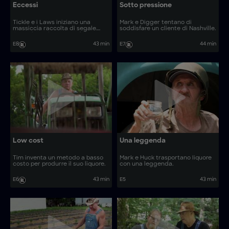
Eccessi
Sotto pressione
Tickle e i Laws iniziano una
Mark e Digger tentano di
massiccia raccolta di segale.
soddisfare un cliente di Nashville.
Jerry viene ricoverato d'urgenza
in ospedale e Mike si ritrova a
E8
43 min
E7
44 min
corto di personale. Tim innova un
processo di lavorazione in stile
“backwoods” per il suo single-
malt shine.
Low cost
Una leggenda
Tim inventa un metodo a basso
Mark e Huck trasportano liquore
costo per produrre il suo liquore.
con una leggenda.
E6
43 min
E5
43 min