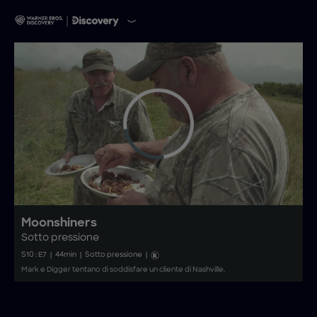
Moonshiners
Sotto pressione
S
10
: E
7
|
44
min
|
Sotto pressione
|
Mark e Digger tentano di soddisfare un cliente di Nashville.