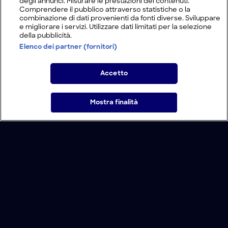
degli annunci. Misurare le prestazioni dei contenuti.
Comprendere il pubblico attraverso statistiche o la
combinazione di dati provenienti da fonti diverse. Sviluppare
e migliorare i servizi. Utilizzare dati limitati per la selezione
della pubblicità.
Elenco dei partner (fornitori)
Accetto
Mostra finalità
Home
Programmi
Live
Cerca
Menu
/
Programmi
/
Moonshiners
/
Sotto pressione
Condizioni d'uso
Informativa Privacy
Lavora con noi