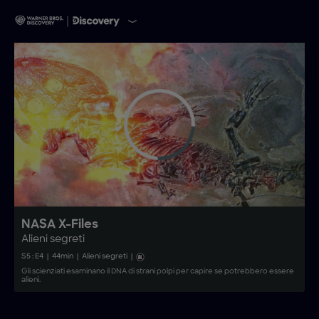
NASA X-Files
Alieni segreti
S
5
: E
4
|
44
min
|
Alieni segreti
|
Gli scienziati esaminano il DNA di strani polpi per capire se potrebbero essere
alieni.