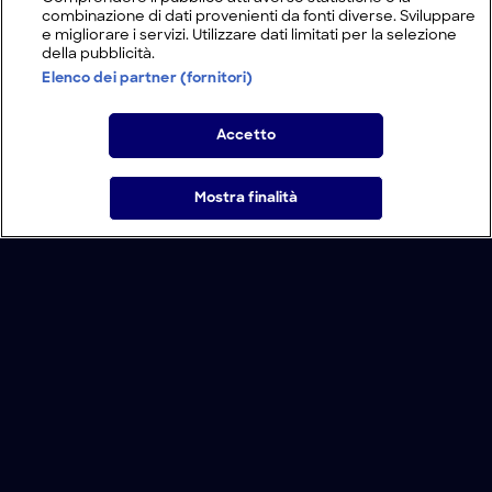
combinazione di dati provenienti da fonti diverse. Sviluppare
e migliorare i servizi. Utilizzare dati limitati per la selezione
della pubblicità.
Elenco dei partner (fornitori)
Accetto
Mostra finalità
Home
Programmi
Live
Cerca
Menu
/
Programmi
/
NASA X-Files
/
Alieni segreti
Condizioni d'uso
Informativa Privacy
Lavora con noi
Modello Organizzativo