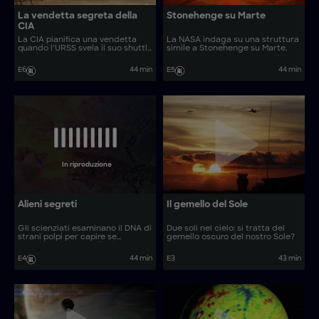
La vendetta segreta della
Stonehenge su Marte
CIA
La CIA pianifica una vendetta
La NASA indaga su una struttura
quando l’URSS svela il suo shuttle
simile a Stonehenge su Marte.
spaziale.
E6
44 min
E5
44 min
In riproduzione
Alieni segreti
Il gemello del Sole
Gli scienziati esaminano il DNA di
Due soli nel cielo: si tratta del
strani polpi per capire se
gemello oscuro del nostro Sole?
potrebbero essere alieni.
E4
44 min
E3
43 min