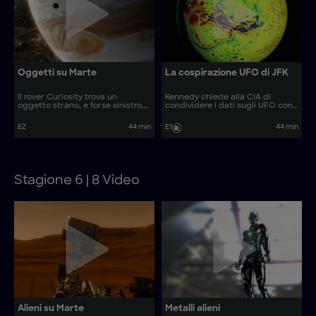
Oggetti su Marte
La cospirazione UFO di JFK
Il rover Curiosity trova un
Kennedy chiede alla CIA di
oggetto strano, e forse sinistro,
condividere i dati sugli UFO con
su Marte.
la NASA.
E2
44 min
E1
44 min
Stagione 6 | 8 Video
Alieni su Marte
Metalli alieni