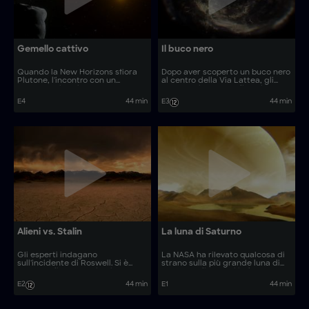
Gemello cattivo
Il buco nero
Quando la New Horizons sfiora
Dopo aver scoperto un buco nero
Plutone, l'incontro con un
al centro della Via Lattea, gli
oggetto misterioso causa uno
astronomi cercano di capire
spegnimento dei computer. Gli
quanto possa essere pericoloso
E4
44 min
E3
44 min
esperti indagano.
questo mostro cosmico sulla
Terra.
Alieni vs. Stalin
La luna di Saturno
Gli esperti indagano
La NASA ha rilevato qualcosa di
sull'incidente di Roswell. Si è
strano sulla più grande luna di
trattato di una cospirazione
Saturno; gli esperti indagano per
sovietica ideata da Stalin, o è la
scoprire se vi è traccia di una
E2
44 min
E1
44 min
storia con un ennesimo
possibile presenza aliena.
insabbiamento?