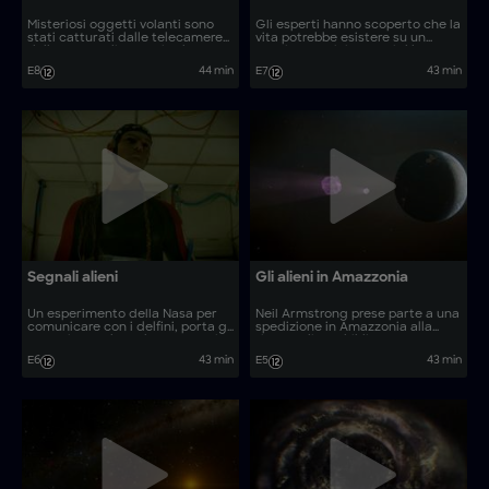
Misteriosi oggetti volanti sono
Gli esperti hanno scoperto che la
stati catturati dalle telecamere
vita potrebbe esistere su un
della NASA. Gli esperti valutano
esopianeta vicino a noi. Il luogo
la possibilità dell'esistenza di
potrebbe ospitare una civiltà
E8
44 min
E7
43 min
forme di vita al di fuori del nostro
aliena?
pianeta.
Segnali alieni
Gli alieni in Amazzonia
Un esperimento della Nasa per
Neil Armstrong prese parte a una
comunicare con i delfini, porta gli
spedizione in Amazzonia alla
esperti a credere che questo sia
ricerca di una biblioteca
solo l'inizio per stabilire un futuro
apparentemente creata dagli
E6
43 min
E5
43 min
contatto con gli alieni.
alieni.