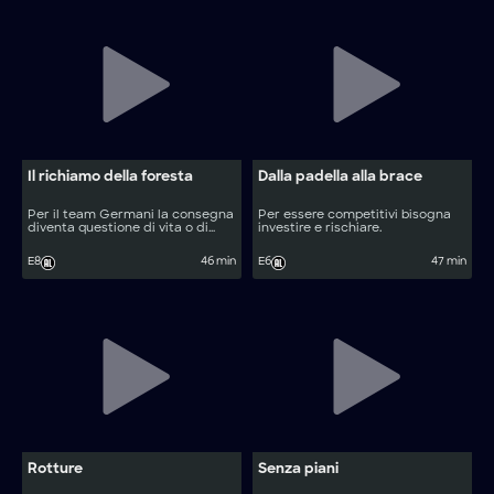
Il richiamo della foresta
Dalla padella alla brace
Per il team Germani la consegna
Per essere competitivi bisogna
diventa questione di vita o di
investire e rischiare.
morte.
E8
46 min
E6
47 min
Rotture
Senza piani