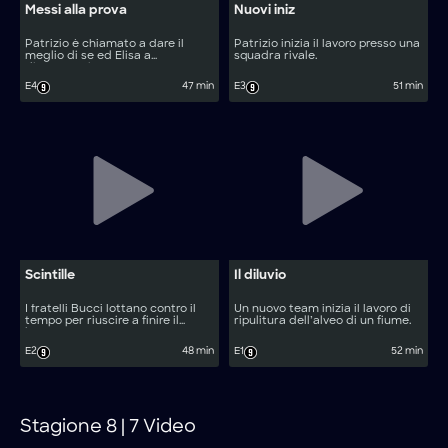
Messi alla prova
Nuovi iniz
Patrizio è chiamato a dare il
Patrizio inizia il lavoro presso una
meglio di se ed Elisa a
squadra rivale.
dimostrarsi matura.
E4
47 min
E3
51 min
Scintille
Il diluvio
I fratelli Bucci lottano contro il
Un nuovo team inizia il lavoro di
tempo per riuscire a finire il
ripulitura dell’alveo di un fiume.
lavoro.
E2
48 min
E1
52 min
Stagione 8 | 7 Video