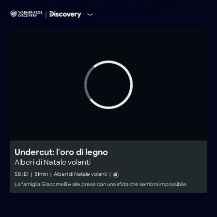
Undercut: l'oro di legno
Alberi di Natale volanti
S
8
: E
1
|
51
min
|
Alberi di Natale volanti
|
La famiglia Giacomelli è alle prese con una sfida che sembra impossibile.