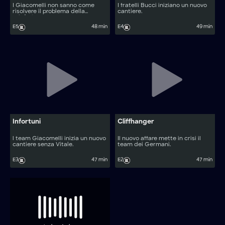
I Giacomelli non sanno come
I fratelli Bucci iniziano un nuovo
risolvere il problema della
cantiere.
teleferica.
E5
48 min
E4
49 min
Infortuni
Cliffhanger
l team Giacomelli inizia un nuovo
Il nuovo affare mette in crisi il
cantiere senza Vitale.
team dei Germani.
E3
47 min
E2
47 min