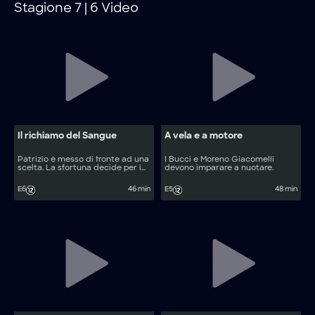
Stagione 7 | 6 Video
Il richiamo del Sangue
A vela e a motore
Patrizio è messo di fronte ad una
I Bucci e Moreno Giacomelli
scelta. La sfortuna decide per i
devono imparare a nuotare.
Bucci.
E6
46 min
E5
48 min