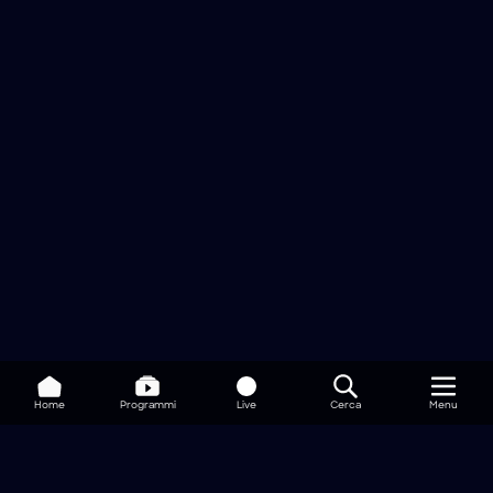
Home
Programmi
Live
Cerca
Menu
/
Programmi
/
Undercut: l'oro di legno
/
Alberi di Natale volanti