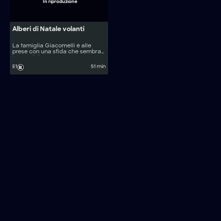
In riproduzione
Alberi di Natale volanti
La famiglia Giacomelli è alle
prese con una sfida che sembra
impossibile.
E1
51 min