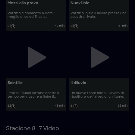
Messi alla prova
Nuovi iniz
Patrizio è chiamato a dare il
Patrizio inizia il lavoro presso una
meglio di se ed Elisa a
squadra rivale.
dimostrarsi matura.
E4
47 min
E3
51 min
Scintille
Il diluvio
I fratelli Bucci lottano contro il
Un nuovo team inizia il lavoro di
tempo per riuscire a finire il
ripulitura dell’alveo di un fiume.
lavoro.
E2
48 min
E1
52 min
Stagione 8 | 7 Video