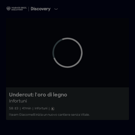
Undercut: l'oro di legno
Infortuni
S
8
: E
3
|
47
min
|
Infortuni
|
l team Giacomelli inizia un nuovo cantiere senza Vitale.