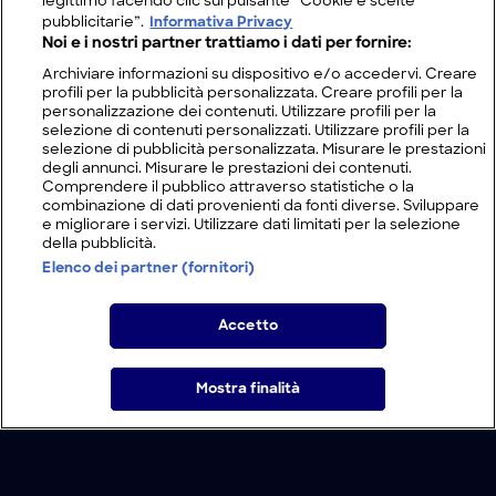
legittimo facendo clic sul pulsante “Cookie e scelte
pubblicitarie”.
Informativa Privacy
Noi e i nostri partner trattiamo i dati per fornire:
Archiviare informazioni su dispositivo e/o accedervi. Creare
profili per la pubblicità personalizzata. Creare profili per la
personalizzazione dei contenuti. Utilizzare profili per la
selezione di contenuti personalizzati. Utilizzare profili per la
selezione di pubblicità personalizzata. Misurare le prestazioni
degli annunci. Misurare le prestazioni dei contenuti.
Comprendere il pubblico attraverso statistiche o la
combinazione di dati provenienti da fonti diverse. Sviluppare
e migliorare i servizi. Utilizzare dati limitati per la selezione
della pubblicità.
Elenco dei partner (fornitori)
Accetto
Mostra finalità
Home
Programmi
Live
Cerca
Menu
/
Programmi
/
Undercut: l'oro di legno
/
Infortuni