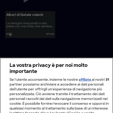
Alberi di Natale volanti
La famiglia Giacomelli è alle
prese con una sfida che sembra
impossibile.
E1
51 min
La vostra privacy è per noi molto
importante
Se l'utente acconsente, insieme le nostre
affiliate
ai nostri
31
partner possiamo archiviare e accedere ai dati personali
dell'utente per offrirgli un'esperienza di navigazione più
personalizzata. Ciò avviene tramite il trattamento dei dati
personali raccolti dai dati sulla navigazione memorizzati nei
cookie. È possibile fornire/revocare il consenso e opporsi in
qualsiasi momento al trattamento sulla base di un interesse