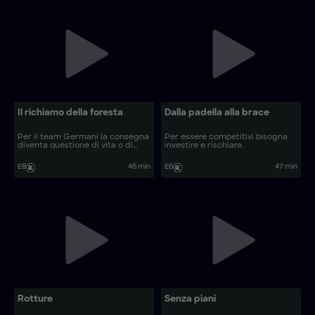
Il richiamo della foresta
Dalla padella alla brace
Per il team Germani la consegna
Per essere competitivi bisogna
diventa questione di vita o di
investire e rischiare.
morte.
E8
46 min
E6
47 min
Rotture
Senza piani