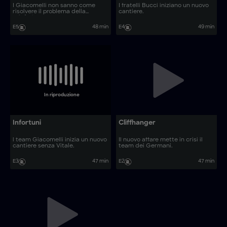
I Giacomelli non sanno come
I fratelli Bucci iniziano un nuovo
risolvere il problema della
cantiere.
teleferica.
E5
48 min
E4
49 min
In riproduzione
Infortuni
Cliffhanger
l team Giacomelli inizia un nuovo
Il nuovo affare mette in crisi il
cantiere senza Vitale.
team dei Germani.
E3
47 min
E2
47 min