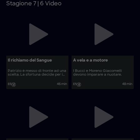
Stagione 7 | 6 Video
Il richiamo del Sangue
A vela e a motore
Patrizio è messo di fronte ad una
I Bucci e Moreno Giacomelli
scelta. La sfortuna decide per i
devono imparare a nuotare.
Bucci.
E6
46 min
E5
48 min