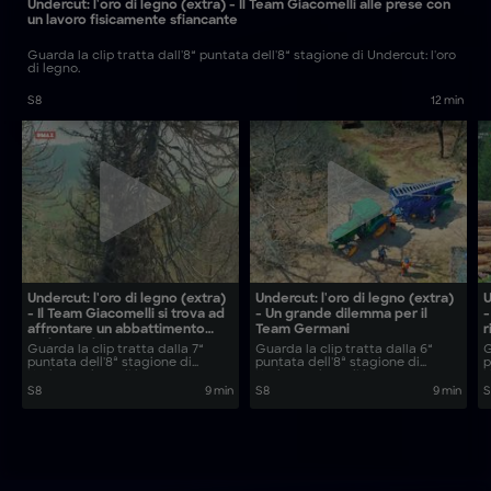
Undercut: l'oro di legno (extra) - Il Team Giacomelli alle prese con
un lavoro fisicamente sfiancante
Guarda la clip tratta dall'8ª puntata dell'8ª stagione di Undercut: l'oro
di legno.
S8
12 min
Undercut: l'oro di legno (extra)
Undercut: l'oro di legno (extra)
U
- Il Team Giacomelli si trova ad
- Un grande dilemma per il
-
affrontare un abbattimento
Team Germani
r
molto rischioso
Guarda la clip tratta dalla 7ª
Guarda la clip tratta dalla 6ª
G
puntata dell'8ª stagione di
puntata dell'8ª stagione di
p
Undercut: l'oro di legno.
Undercut: l'oro di legno.
U
S8
9 min
S8
9 min
S