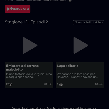
S
12
: E
2
|
87
min
|
Il mistero del terreno maledetto
|
Guarda ora
Stagione 12 | Episodi 2
Guarda tutti i video
Il mistero del terreno
Lupo solitario
maledetto
In una fattoria della Virginia, cibo
Preparando la loro casa per
e acqua spariscono
l'inverno, i Raney ricevono un
misteriosamente.
SOS urgente.
E2
87 min
E1
87 min
Guarda il meglio di
Vado a vivere nel bosco
su