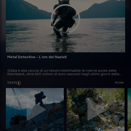
Metal Detective - L'oro dei Nazisti
Gibba è alla caccia di un tesoro inestimabile: le riserve auree della
Reichbank, oltre 600 milioni di euro nascosti negli ultimi giorni della
seconda guerra mondiale per evitare che cadessero in mani
sovietiche
S5
:
E10
51 min