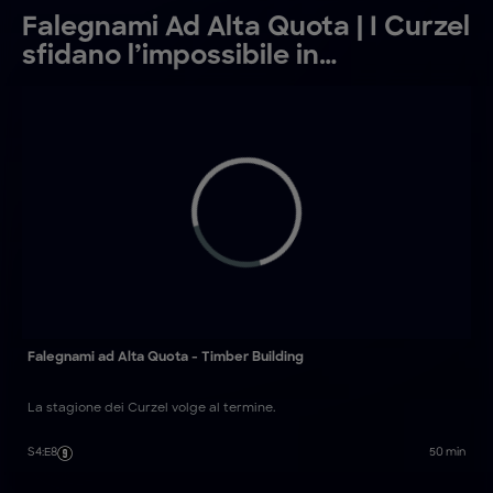
Falegnami Ad Alta Quota | I Curzel
sfidano l’impossibile in
costruzioni e ristrutturazioni sulle
Dolomiti
Falegnami ad Alta Quota - Timber Building
La stagione dei Curzel volge al termine.
S4
:
E8
50 min