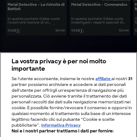
Metal Detective - La rivincita di
Metal Detective - Commandos
M
Battisti
b
In questa puntata Gibba vuole
In questa puntata Gibba vuole
G
ricostruire l'azione di un
investigare i reparti speciali di
f
manipolo di arditi che, sul finire
Sua Maestà Britannica, i
A
della prima guerra mondiale,
Commando, e le loro azioni volte
c
S5
:
E8
56 min
S5
:
E9
53 min
S
riuscì a vendicare la cattura e
alla liberazione di Cassino dalle
p
l'uccisione dell'irredentista
truppe naziste.
a
Cesare Battisti da parte
i
dell'esercito Austriaco.
g
La vostra privacy è per noi molto
importante
Se l'utente acconsente, insieme le nostre
affiliate
ai nostri
31
partner possiamo archiviare e accedere ai dati personali
dell'utente per offrirgli un'esperienza di navigazione più
personalizzata. Ciò avviene tramite il trattamento dei dati
personali raccolti dai dati sulla navigazione memorizzati nei
cookie. È possibile fornire/revocare il consenso e opporsi in
qualsiasi momento al trattamento sulla base di un interesse
legittimo facendo clic sul pulsante “Cookie e scelte
pubblicitarie”.
Informativa Privacy
Noi e i nostri partner trattiamo i dati per fornire: