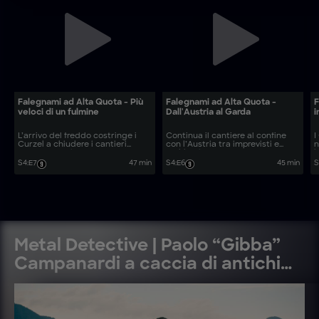
Falegnami ad Alta Quota - Più
Falegnami ad Alta Quota -
F
veloci di un fulmine
Dall'Austria al Garda
i
L’arrivo del freddo costringe i
Continua il cantiere al confine
I
Curzel a chiudere i cantieri
con l’Austria tra imprevisti e
n
ancora aperti.
problemi.
l
S4
:
E7
47 min
S4
:
E6
45 min
S
Metal Detective | Paolo “Gibba”
Campanardi a caccia di antichi
tesori del nostro passato